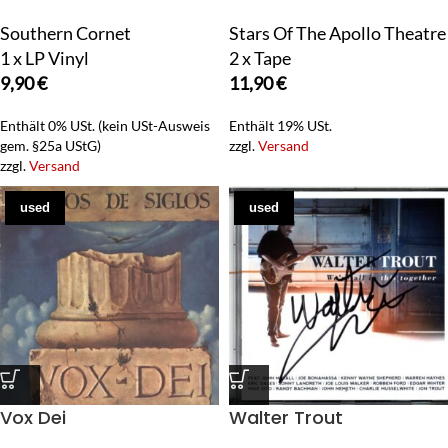
Southern Cornet
Stars Of The Apollo Theatre
1 x LP Vinyl
2 x Tape
9,90
€
11,90
€
Enthält 0% USt. (kein USt-Ausweis
Enthält 19% USt.
gem. §25a UStG)
zzgl.
Versand
zzgl.
Versand
used
used
Vox Dei
Walter Trout