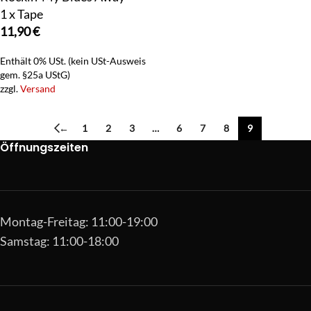
1 x Tape
11,90
€
Enthält 0% USt. (kein USt-Ausweis
gem. §25a UStG)
zzgl.
Versand
←
1
2
3
…
6
7
8
9
Öffnungszeiten
Montag-Freitag: 11:00-19:00
Samstag: 11:00-18:00