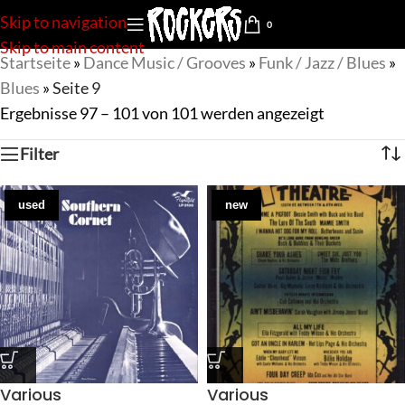
Skip to navigation
0
Skip to main content
Startseite
»
Dance Music / Grooves
»
Funk / Jazz / Blues
»
Blues
»
Seite 9
Ergebnisse 97 – 101 von 101 werden angezeigt
Filter
used
new
Various
Various