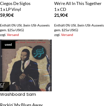
Ciegos De Siglos
We're All In This Together
1 x LP Vinyl
1 x CD
59,90
€
21,90
€
Enthält 0% USt. (kein USt-Ausweis
Enthält 0% USt. (kein USt-Ausweis
gem. §25a UStG)
gem. §25a UStG)
zzgl.
Versand
zzgl.
Versand
used
Washboard Sam
Rockin' My Blues Away