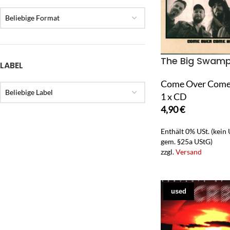
Beliebige Format
The Big Swam
LABEL
Come Over Com
Beliebige Label
1 x CD
4,90
€
Enthält 0% USt. (kein
gem. §25a UStG)
zzgl.
Versand
used