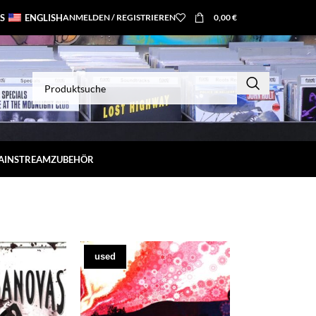
S
ENGLISH
ANMELDEN / REGISTRIEREN
0,00
€
MAINSTREAM
ZUBEHÖR
used