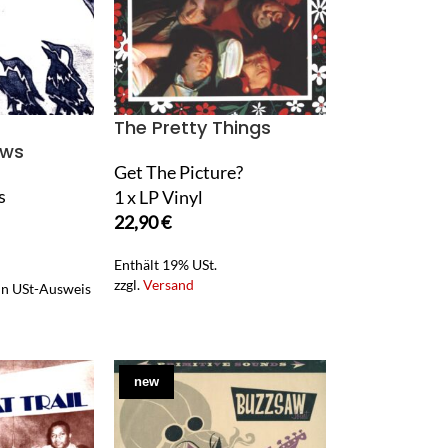
The Pretty Things
ows
Get The Picture?
s
1 x LP Vinyl
22,90
€
Enthält 19% USt.
zzgl.
Versand
ein USt-Ausweis
new