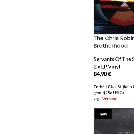
The Chris Robi
Brotherhood
Servants Of The 
2 x LP Vinyl
84,90
€
Enthält 0% USt. (kein
gem. §25a UStG)
zzgl.
Versand
new