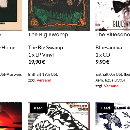
p
The Big Swamp
The Bluesan
e Home
The Big Swamp
Bluesanova
1 x LP Vinyl
1 x CD
19,90
€
9,90
€
 USt-Ausweis
Enthält 19% USt.
Enthält 0% USt. (k
zzgl.
Versand
gem. §25a UStG)
zzgl.
Versand
used
used