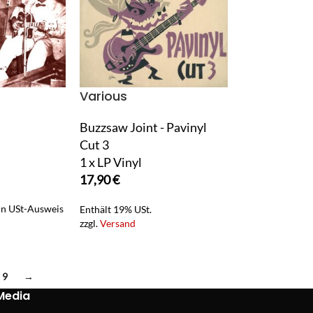
Various
Buzzsaw Joint - Pavinyl
Cut 3
1 x LP Vinyl
17,90
€
ein USt-Ausweis
Enthält 19% USt.
zzgl.
Versand
9
→
Media