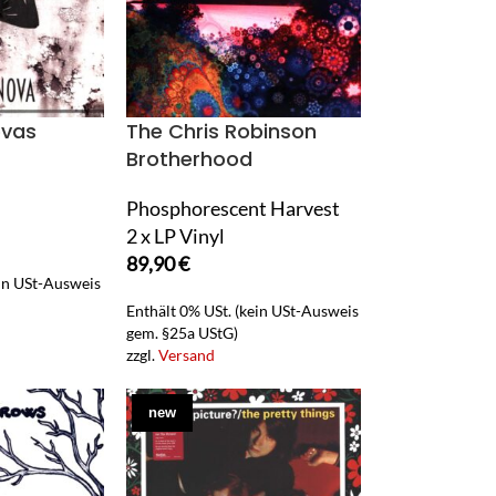
ovas
The Chris Robinson
Brotherhood
Phosphorescent Harvest
2 x LP Vinyl
89,90
€
ein USt-Ausweis
Enthält 0% USt. (kein USt-Ausweis
gem. §25a UStG)
zzgl.
Versand
new