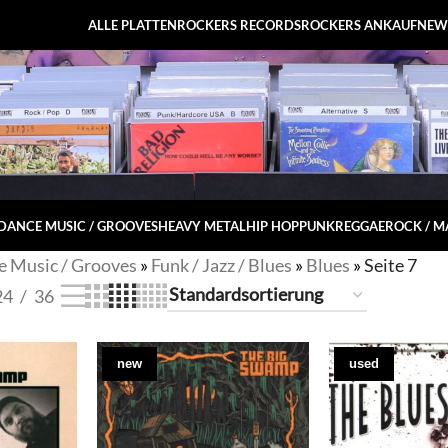
ALLE PLATTEN
ROCKERS RECORDS
ROCKERS ANKAUF
NEW
DANCE MUSIC / GROOVES
HEAVY METAL
HIP HOP
PUNK
REGGAE
ROCK / 
 Music / Grooves
»
Funk / Jazz / Blues
»
Blues
»
Seite 7
24
36
new
used