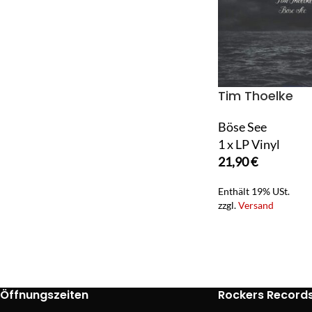
Tim Thoelke
Böse See
1 x LP Vinyl
21,90
€
Enthält 19% USt.
zzgl.
Versand
Öffnungszeiten
Rockers Record