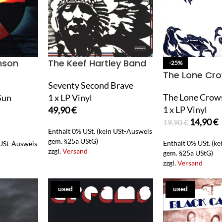
nson
The Keef Hartley Band
-25%
The Lone Cr
Seventy Second Brave
The Lone Crow
Sun
1 x LP Vinyl
1 x LP Vinyl
49,90
€
14,90
€
19,90
€
Enthält 0% USt. (kein USt-Ausweis
gem. §25a UStG)
Enthält 0% USt. (k
 USt-Ausweis
zzgl.
Versand
gem. §25a UStG)
zzgl.
Versand
used
used