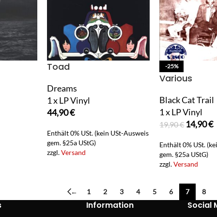
Toad
-25%
Various
Dreams
Black Cat Trail
1 x LP Vinyl
1 x LP Vinyl
44,90
€
14,90
€
19,90
€
Enthält 0% USt. (kein USt-Ausweis
gem. §25a UStG)
Enthält 0% USt. (k
zzgl.
Versand
gem. §25a UStG)
zzgl.
Versand
←
1
2
3
4
5
6
7
8
s
Information
Social 