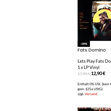
-28%
Fats Domino
Lets Play Fats D
1 x LP Vinyl
12,90
€
17,90
€
Enthält 0% USt. (kein
gem. §25a UStG)
zzgl.
Versand