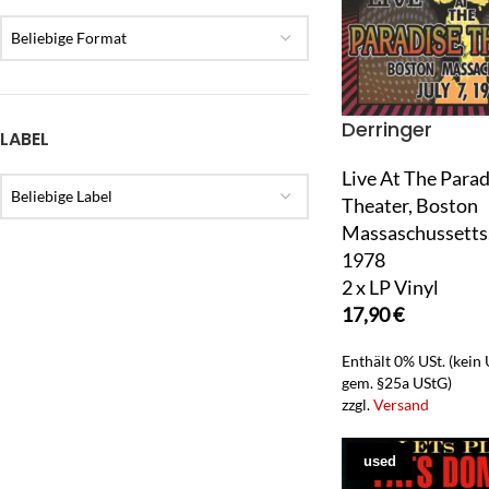
Beliebige Format
Derringer
LABEL
Live At The Parad
Beliebige Label
Theater, Boston
Massaschussetts, 
1978
2 x LP Vinyl
17,90
€
Enthält 0% USt. (kein
gem. §25a UStG)
zzgl.
Versand
used