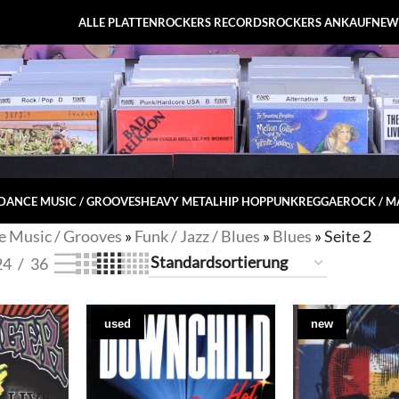
ALLE PLATTEN
ROCKERS RECORDS
ROCKERS ANKAUF
NEW
DANCE MUSIC / GROOVES
HEAVY METAL
HIP HOP
PUNK
REGGAE
ROCK / 
 Music / Grooves
»
Funk / Jazz / Blues
»
Blues
»
Seite 2
24
36
used
new