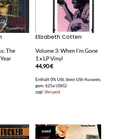
n
Elizabeth Cotten
ss: The
Volume 3: When I'm Gone
 Year
1 x LP Vinyl
44,90
€
Enthält 0% USt. (kein USt-Ausweis
gem. §25a UStG)
zzgl.
Versand
used