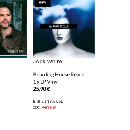
new
Jack White
Boarding House Reach
1 x LP Vinyl
25,90
€
Enthält 19% USt.
zzgl.
Versand