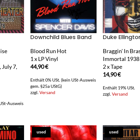
Downchild Blues Band
Duke Ellingto
ise
Blood Run Hot
Braggin' In Bra
1 x LP Vinyl
Immortal 1938
July 7,
44,90
€
2 x Tape
14,90
€
Enthält 0% USt. (kein USt-Ausweis
gem. §25a UStG)
Enthält 19% USt.
zzgl.
Versand
zzgl.
Versand
 USt-Ausweis
used
used