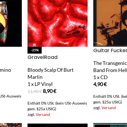
Guitar Fucke
-25%
GravelRoad
The Transgeni
omino
Bloody Scalp Of Burt
Band From Hel
Marlin
1 x CD
1 x LP Vinyl
4,90
€
8,90
€
11,90
€
 USt-Ausweis
Enthält 0% USt. (k
gem. §25a UStG)
Enthält 0% USt. (kein USt-Ausweis
zzgl.
Versand
gem. §25a UStG)
zzgl.
Versand