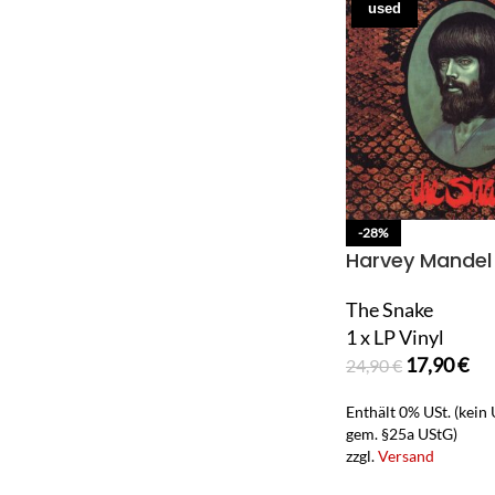
used
-28%
Harvey Mandel
The Snake
1 x LP Vinyl
17,90
€
24,90
€
Enthält 0% USt. (kein
gem. §25a UStG)
zzgl.
Versand