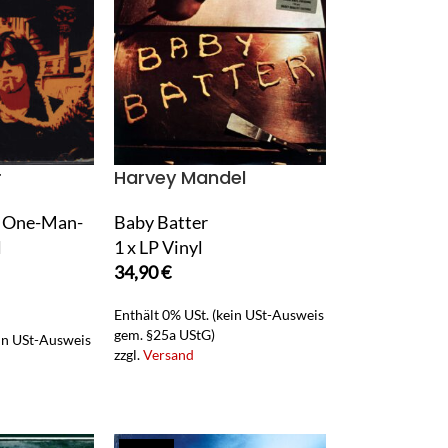
r
Harvey Mandel
c One-Man-
Baby Batter
l
1 x LP Vinyl
34,90
€
Enthält 0% USt. (kein USt-Ausweis
gem. §25a UStG)
ein USt-Ausweis
zzgl.
Versand