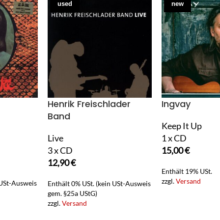
used
new
Henrik Freischlader
Ingvay
Band
Keep It Up
Live
1 x CD
3 x CD
15,00
€
12,90
€
Enthält 19% USt.
zzgl.
Versand
 USt-Ausweis
Enthält 0% USt. (kein USt-Ausweis
gem. §25a UStG)
zzgl.
Versand