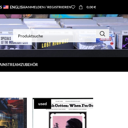
S
ENGLISH
ANMELDEN / REGISTRIEREN
0,00
€
MAINSTREAM
ZUBEHÖR
used