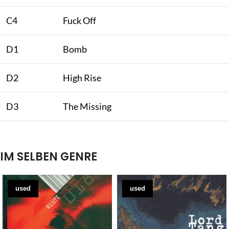
C4
Fuck Off
D1
Bomb
D2
High Rise
D3
The Missing
IM SELBEN GENRE
used
used