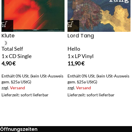
Klute
Lord Tang
Total Self
Hello
1 x CD Single
1 x LP Vinyl
4,90
€
11,90
€
Enthält 0% USt. (kein USt-Ausweis
Enthält 0% USt. (kein USt-Ausweis
gem. §25a UStG)
gem. §25a UStG)
zzgl.
Versand
zzgl.
Versand
Lieferzeit: sofort lieferbar
Lieferzeit: sofort lieferbar
Öffnungszeiten