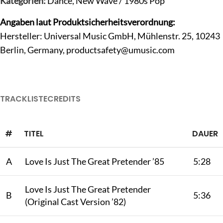
Kategorien:
Dance
,
New Wave / 1980s Pop
Angaben laut Produktsicherheitsverordnung:
Hersteller: Universal Music GmbH, Mühlenstr. 25, 10243
Berlin, Germany,
productsafety@umusic.com
TRACKLISTE
CREDITS
#
TITEL
DAUER
A
Love Is Just The Great Pretender ’85
5:28
Love Is Just The Great Pretender
B
5:36
(Original Cast Version ’82)