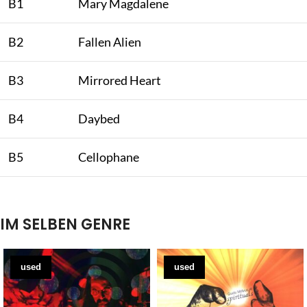
B1
Mary Magdalene
B2
Fallen Alien
B3
Mirrored Heart
B4
Daybed
B5
Cellophane
IM SELBEN GENRE
used
used