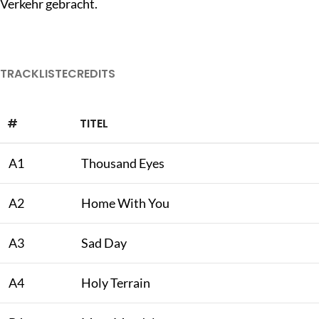
Verkehr gebracht.
TRACKLISTE
CREDITS
#
TITEL
A1
Thousand Eyes
A2
Home With You
A3
Sad Day
A4
Holy Terrain