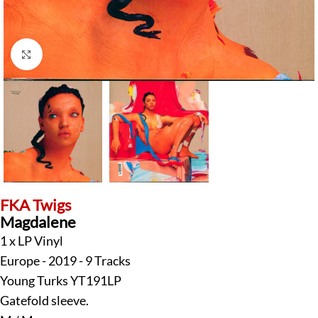
Klick zum Vergrößern
FKA Twigs
Magdalene
1 x LP Vinyl
Europe - 2019 - 9 Tracks
Young Turks YT191LP
Gatefold sleeve.