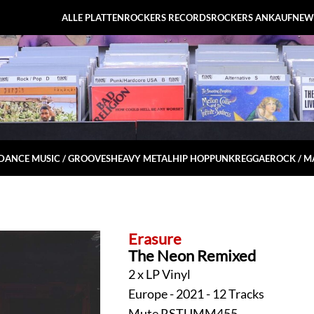
ALLE PLATTEN
ROCKERS RECORDS
ROCKERS ANKAUF
NEW
DANCE MUSIC / GROOVES
HEAVY METAL
HIP HOP
PUNK
REGGAE
ROCK / 
Erasure
The Neon Remixed
2 x LP Vinyl
Europe - 2021 - 12 Tracks
Mute RSTUMM455