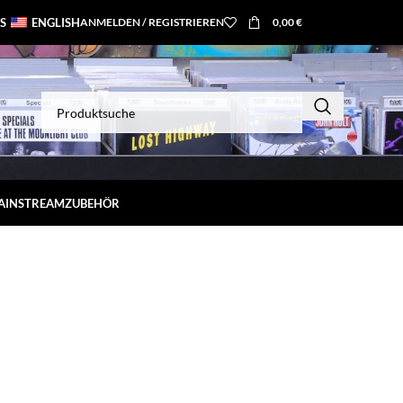
S
ENGLISH
ANMELDEN / REGISTRIEREN
0,00
€
MAINSTREAM
ZUBEHÖR