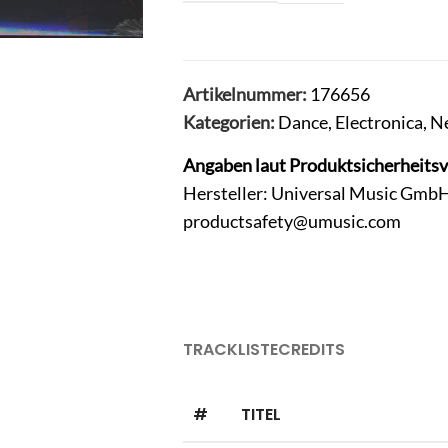
Artikelnummer:
176656
Kategorien:
Dance
,
Electronica
,
Ne
Angaben laut Produktsicherheits
Hersteller: Universal Music GmbH
productsafety@umusic.com
TRACKLISTE
CREDITS
#
TITEL