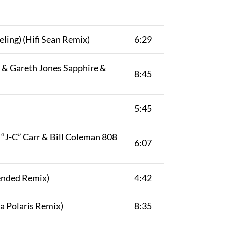
ling) (Hifi Sean Remix)
6:29
l & Gareth Jones Sapphire &
8:45
5:45
 “J-C” Carr & Bill Coleman 808
6:07
ended Remix)
4:42
a Polaris Remix)
8:35