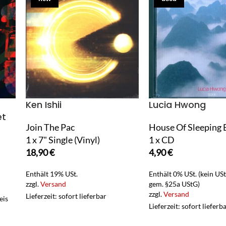
Ken Ishii
Lucia Hwong
et
Join The Pac
House Of Sleeping 
1 x 7" Single (Vinyl)
1 x CD
18,90
€
4,90
€
Enthält 19% USt.
Enthält 0% USt. (kein US
zzgl.
Versand
gem. §25a UStG)
zzgl.
Versand
Lieferzeit: sofort lieferbar
eis
Lieferzeit: sofort lieferb