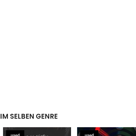
IM SELBEN GENRE
used
used