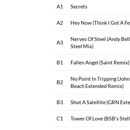
A1
Secrets
A2
Hey Now (Think I Got A Fee
Nerves Of Steel (Andy Bel
A3
Steel Mix)
B1
Fallen Angel (Saint Remix)
No Point In Tripping (John
B2
Beach Extended Remix)
B3
Shot A Satellite (GRN Ext
C1
Tower Of Love (BSB’s Stell