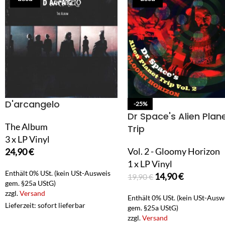
D'arcangelo
-25%
Dr Space's Alien Plan
The Album
Trip
3 x LP Vinyl
Vol. 2 - Gloomy Horizon
24,90
€
1 x LP Vinyl
Enthält 0% USt. (kein USt-Ausweis
14,90
€
19,90
€
gem. §25a UStG)
zzgl.
Versand
Enthält 0% USt. (kein USt-Ausw
Lieferzeit: sofort lieferbar
gem. §25a UStG)
zzgl.
Versand