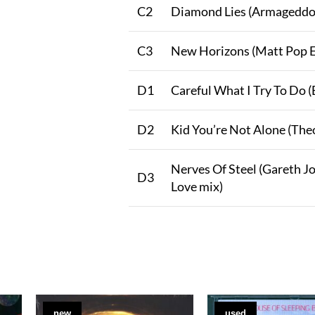
C2
Diamond Lies (Armageddo
C3
New Horizons (Matt Pop 
D1
Careful What I Try To Do 
D2
Kid You’re Not Alone (The
Nerves Of Steel (Gareth J
D3
Love mix)
new
used