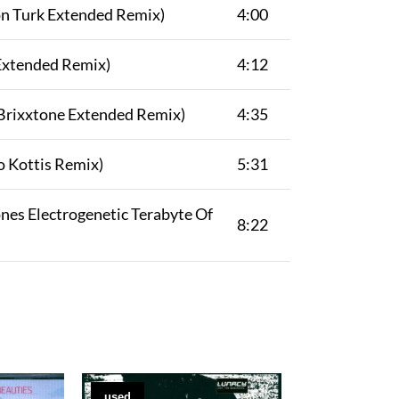
n Turk Extended Remix)
4:00
Extended Remix)
4:12
(Brixxtone Extended Remix)
4:35
o Kottis Remix)
5:31
ones Electrogenetic Terabyte Of
8:22
used
used