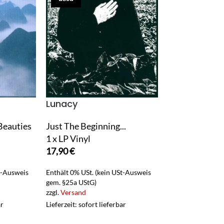
Lunacy
M. Geddes 
Beauties
Just The Beginning...
Ishi
1 x LP Vinyl
1 x LP Vinyl
17,90
€
17,90
€
t-Ausweis
Enthält 0% USt. (kein USt-Ausweis
Enthält 0% USt. (
gem. §25a UStG)
gem. §25a UStG)
zzgl.
Versand
zzgl.
Versand
ar
Lieferzeit: sofort lieferbar
Lieferzeit: sofort 