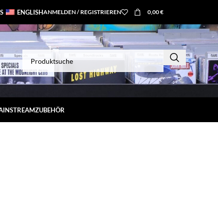
S
ENGLISH
ANMELDEN / REGISTRIEREN
0,00
€
MAINSTREAM
ZUBEHÖR