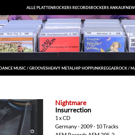
ALLE PLATTEN
ROCKERS RECORDS
ROCKERS ANKAUF
NEW
DANCE MUSIC / GROOVES
HEAVY METAL
HIP HOP
PUNK
REGGAE
ROCK / 
Nightmare
Insurrection
1 x CD
Germany - 2009 - 10 Tracks
AFM Records AFM 295-2