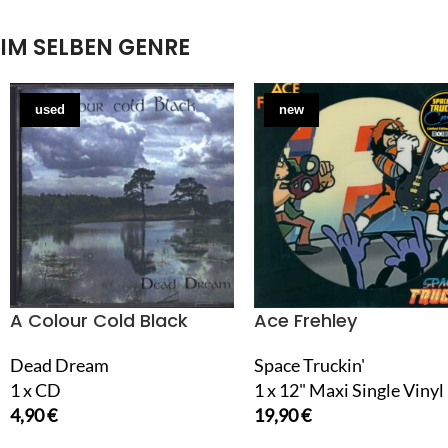
IM SELBEN GENRE
used
new
A Colour Cold Black
Ace Frehley
Dead Dream
Space Truckin'
1 x CD
1 x 12" Maxi Single Vinyl
4,90
€
19,90
€