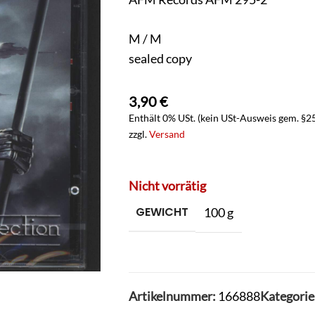
M / M
sealed copy
3,90
€
Enthält 0% USt. (kein USt-Ausweis gem. §2
zzgl.
Versand
Nicht vorrätig
GEWICHT
100 g
Artikelnummer:
166888
Kategorie