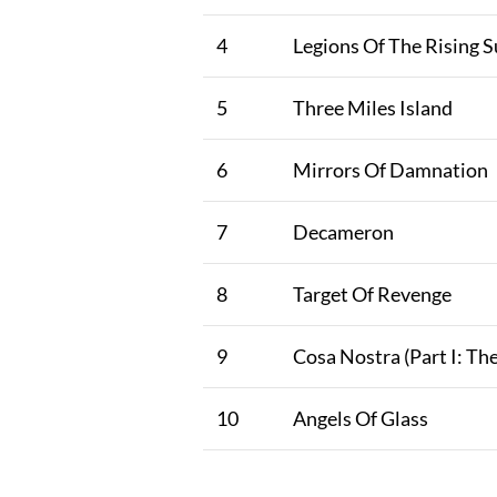
4
Legions Of The Rising 
5
Three Miles Island
6
Mirrors Of Damnation
7
Decameron
8
Target Of Revenge
9
Cosa Nostra (Part I: The
10
Angels Of Glass