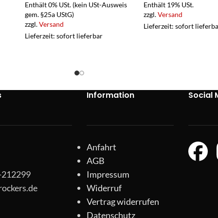
Enthält 0% USt. (kein USt-Ausweis
Enthält 19% USt.
gem. §25a UStG)
zzgl.
Versand
zzgl.
Versand
Lieferzeit: sofort lieferb
Lieferzeit: sofort lieferbar
s
Information
Social 
Anfahrt
AGB
1-212299
Impressum
rockers.de
Widerruf
Vertrag widerrufen
Datenschutz