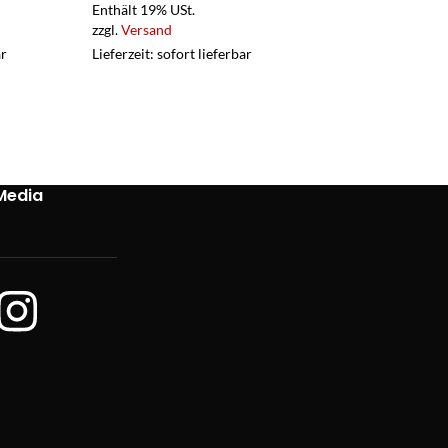
Enthält 19% USt.
zzgl.
Versand
Enthält 19% USt.
ar
Lieferzeit: sofort lieferbar
zzgl.
Versand
Lieferzeit: sofort 
Media