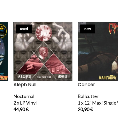
used
new
Aleph Null
Cancer
Nocturnal
Ballcutter
2 x LP Vinyl
1 x 12" Maxi Single 
44,90
€
20,90
€