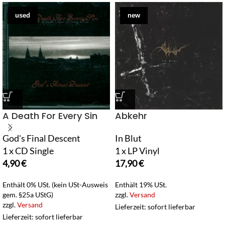
used
new
A Death For Every Sin
Abkehr
God's Final Descent
In Blut
1 x CD Single
1 x LP Vinyl
4,90
€
17,90
€
Enthält 0% USt. (kein USt-Ausweis
Enthält 19% USt.
gem. §25a UStG)
zzgl.
Versand
zzgl.
Versand
Lieferzeit: sofort lieferbar
Lieferzeit: sofort lieferbar