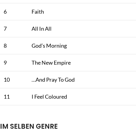
6
Faith
7
All In All
8
God’s Morning
9
The New Empire
10
…And Pray To God
11
I Feel Coloured
IM SELBEN GENRE