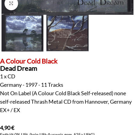
Klick zum Vergrößern
A Colour Cold Black
Dead Dream
1 x CD
Germany - 1997 - 11 Tracks
Not On Label (A Colour Cold Black Self-released) none
self-released Thrash Metal CD from Hannover, Germany
EX+ / EX
4,90
€
Enthält 0% USt. (kein USt-Ausweis gem. §25a UStG)