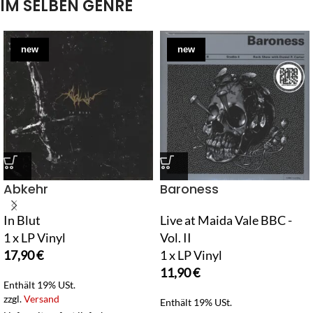
IM SELBEN GENRE
new
new
Abkehr
Baroness
In Blut
Live at Maida Vale BBC -
1 x LP Vinyl
Vol. II
17,90
€
1 x LP Vinyl
11,90
€
Enthält 19% USt.
zzgl.
Versand
Enthält 19% USt.