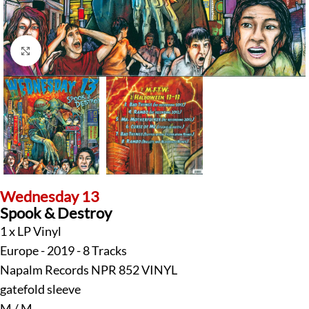
Klick zum Vergrößern
Wednesday 13
Spook & Destroy
1 x LP Vinyl
Europe - 2019 - 8 Tracks
Napalm Records NPR 852 VINYL
gatefold sleeve
M / M