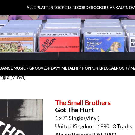
ALLE PLATTEN
ROCKERS RECORDS
ROCKERS ANKAUF
NEW
DANCE MUSIC / GROOVES
HEAVY METAL
HIP HOP
PUNK
REGGAE
ROCK / 
gle (Vinyl)
The Small Brothers
Got The Hurt
1 x 7" Single (Vinyl)
United Kingdom - 1980 - 3 Tracks
Albion Records ION-1003