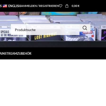
S
ENGLISH
ANMELDEN / REGISTRIEREN
0,00
€
MAINSTREAM
ZUBEHÖR