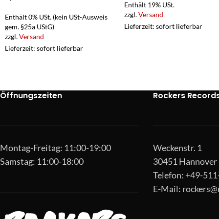
Enthält 19% USt.
zzgl.
Versand
Enthält 0% USt. (kein USt-Ausweis
Lieferzeit: sofort lieferbar
gem. §25a UStG)
zzgl.
Versand
Lieferzeit: sofort lieferbar
Öffnungszeiten
Rockers Record
Montag-Freitag: 11:00-19:00
Weckenstr. 1
Samstag: 11:00-18:00
30451 Hannover
Telefon: +49-51
E-Mail:
rockers@