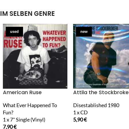
IM SELBEN GENRE
used
new
American Ruse
Attila the Stockbroke
What Ever Happened To
Disestablished 1980
Fun?
1 x CD
1 x 7" Single (Vinyl)
5,90
€
7,90
€