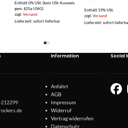
Enthält 0% USt. (kein USt-Ausweis
gem. §25a UStG)
Enthält 19% USt.
zzgl.
Versand
zzgl.
Versand
Lieferzeit: sofort lieferbar
Lieferzeit: sofort lieferb
s
Information
Social 
Anfahrt
AGB
1-212299
Impressum
rockers.de
Widerruf
Vertrag widerrufen
Datenschutz