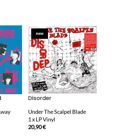
new
new
d
Disorder
Doom
 Away
Under The Scalpel Blade
Doomed From 
1 x LP Vinyl
(The Demo's 
20,90
€
1 x LP Vinyl
18,90
€