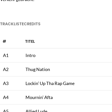
TRACKLISTE
CREDITS
#
TITEL
A1
Intro
A2
Thug Nation
A3
Lockin’ Up Tha Rap Game
A4
Mournin’ Afta
A5
Allied Lude