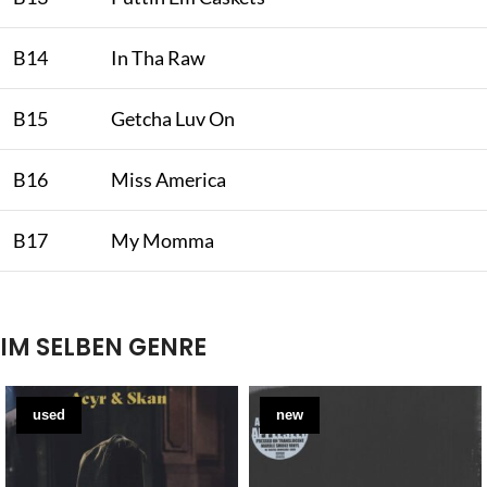
B14
In Tha Raw
B15
Getcha Luv On
B16
Miss America
B17
My Momma
IM SELBEN GENRE
used
new