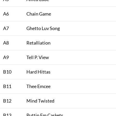
A6
Chain Game
A7
Ghetto Luv Song
A8
Retalliation
A9
Tell P. View
B10
Hard Hittas
B11
Thee Emcee
B12
Mind Twisted
B13
Puttin Em Caskets