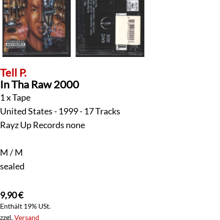
Tell P.
In Tha Raw 2000
1 x Tape
United States - 1999 - 17 Tracks
Rayz Up Records none
M / M
sealed
9,90
€
Enthält 19% USt.
zzgl.
Versand