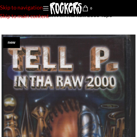
Skip to navigation
0
Startseite
»
Shop
»
Tell P.-In Tha Raw 2000-Tape
Skip to main content
new