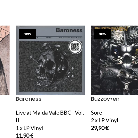
new
new
Baroness
Buzzov•en
Live at Maida Vale BBC - Vol.
Sore
II
2 x LP Vinyl
1 x LP Vinyl
29,90
€
11,90
€