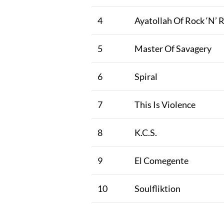
4
Ayatollah Of Rock ‘N’ R
5
Master Of Savagery
6
Spiral
7
This Is Violence
8
K.C.S.
9
El Comegente
10
Soulfliktion