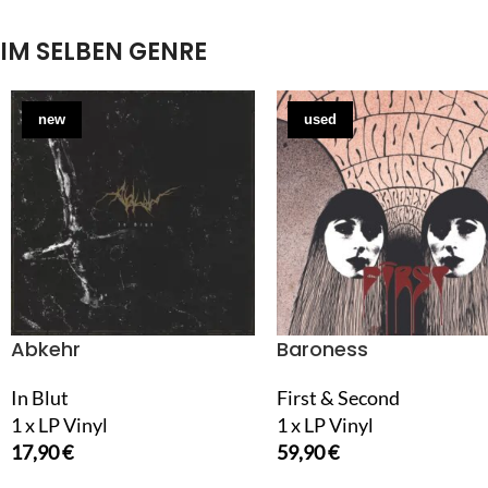
IM SELBEN GENRE
new
used
Abkehr
Baroness
In Blut
First & Second
1 x LP Vinyl
1 x LP Vinyl
17,90
€
59,90
€