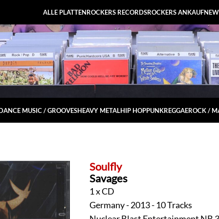
ALLE PLATTEN
ROCKERS RECORDS
ROCKERS ANKAUF
NEW
DANCE MUSIC / GROOVES
HEAVY METAL
HIP HOP
PUNK
REGGAE
ROCK / 
Soulfly
Savages
1 x CD
Germany - 2013 - 10 Tracks
Nuclear Blast Entertainment NB 