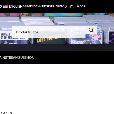
S
ENGLISH
ANMELDEN / REGISTRIEREN
0,00
€
MAINSTREAM
ZUBEHÖR
3161-2