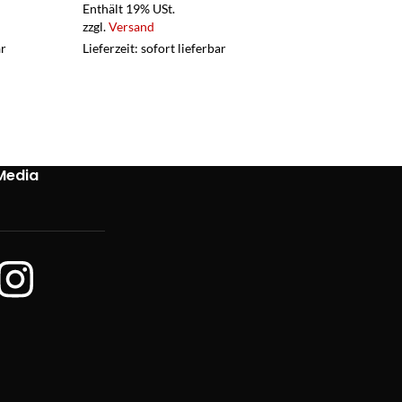
Enthält 19% USt.
Enthält 19% USt.
zzgl.
Versand
zzgl.
Versand
ar
Lieferzeit: sofort lieferbar
Lieferzeit: sofort 
Media