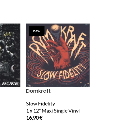
new
new
Domkraft
Dødheimsga
Slow Fidelity
Monumental P
1 x 12" Maxi Single Vinyl
1 x LP Vinyl
16,90
€
25,90
€