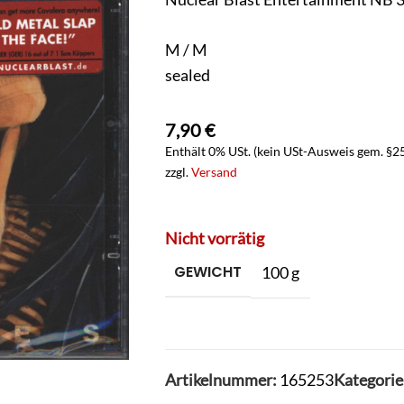
M / M
sealed
7,90
€
Enthält 0% USt. (kein USt-Ausweis gem. §2
zzgl.
Versand
Nicht vorrätig
GEWICHT
100 g
Artikelnummer:
165253
Kategorie