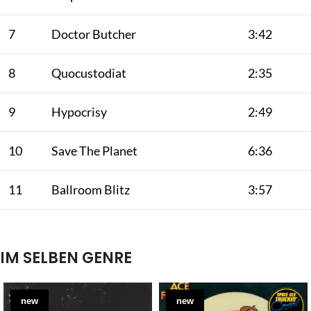
7
Doctor Butcher
3:42
8
Quocustodiat
2:35
9
Hypocrisy
2:49
10
Save The Planet
6:36
11
Ballroom Blitz
3:57
IM SELBEN GENRE
new
new