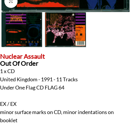
Klick zum Vergrößern
Nuclear Assault
Out Of Order
1 x CD
United Kingdom - 1991 - 11 Tracks
Under One Flag CD FLAG 64
EX / EX
minor surface marks on CD, minor indentations on
booklet