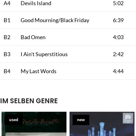
A4
Devils Island
5:02
B1
Good Mourning/Black Friday
6:39
B2
Bad Omen
4:03
B3
I Ain’t Superstitious
2:42
B4
My Last Words
4:44
IM SELBEN GENRE
used
new