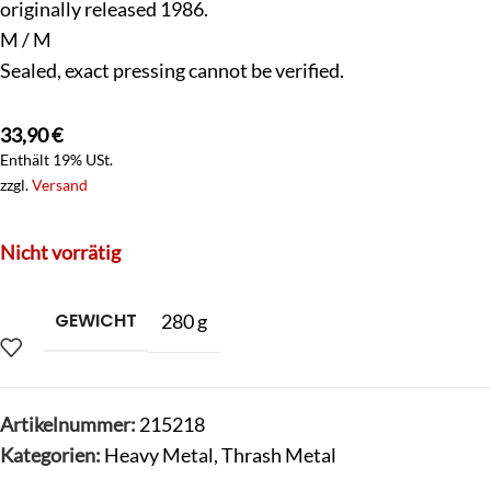
originally released 1986.
M / M
Sealed, exact pressing cannot be verified.
33,90
€
Enthält 19% USt.
zzgl.
Versand
Nicht vorrätig
GEWICHT
280 g
Artikelnummer:
215218
Kategorien:
Heavy Metal
,
Thrash Metal