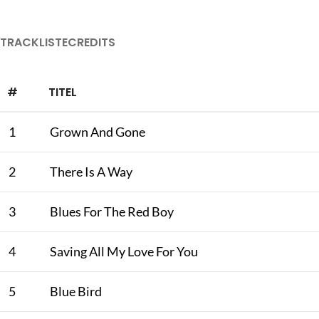
TRACKLISTE
CREDITS
#
TITEL
1
Grown And Gone
2
There Is A Way
3
Blues For The Red Boy
4
Saving All My Love For You
5
Blue Bird