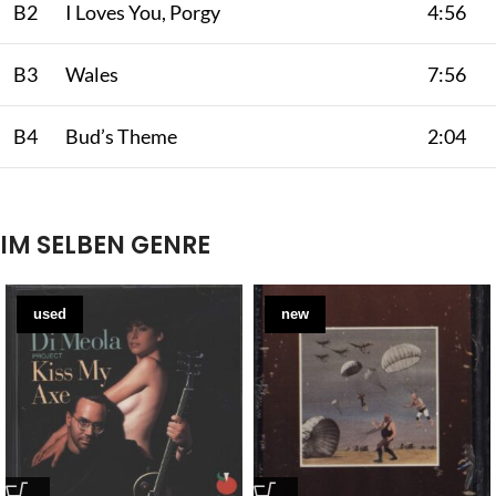
B2
I Loves You, Porgy
4:56
B3
Wales
7:56
B4
Bud’s Theme
2:04
IM SELBEN GENRE
used
new