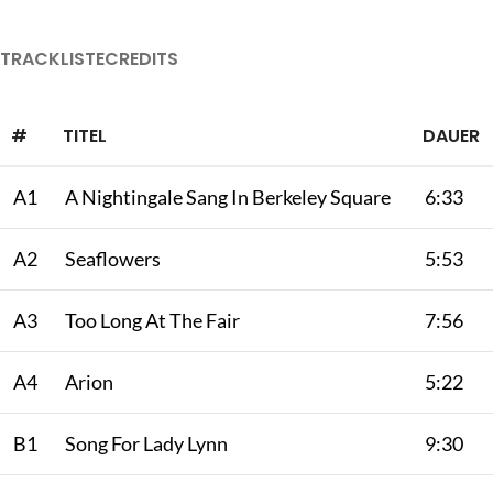
TRACKLISTE
CREDITS
#
TITEL
DAUER
A1
A Nightingale Sang In Berkeley Square
6:33
A2
Seaflowers
5:53
A3
Too Long At The Fair
7:56
A4
Arion
5:22
B1
Song For Lady Lynn
9:30