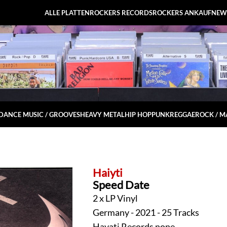
ALLE PLATTEN
ROCKERS RECORDS
ROCKERS ANKAUF
NEW
DANCE MUSIC / GROOVES
HEAVY METAL
HIP HOP
PUNK
REGGAE
ROCK / 
Haiyti
Speed Date
2 x LP Vinyl
Germany - 2021 - 25 Tracks
Hayati Records none