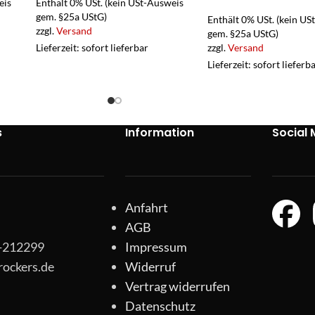
eis
Enthält 0% USt. (kein USt-Ausweis
gem. §25a UStG)
Enthält 0% USt. (kein US
zzgl.
Versand
gem. §25a UStG)
Lieferzeit: sofort lieferbar
zzgl.
Versand
Lieferzeit: sofort lieferb
s
Information
Social 
Anfahrt
AGB
1-212299
Impressum
rockers.de
Widerruf
Vertrag widerrufen
Datenschutz