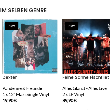
IM SELBEN GENRE
new
new
Dexter
Feine Sahne Fischfilet
Pandemie & Freunde
Alles Glänzt - Alles Live
1 x 12" Maxi Single Vinyl
2 x LP Vinyl
19,90
€
89,90
€