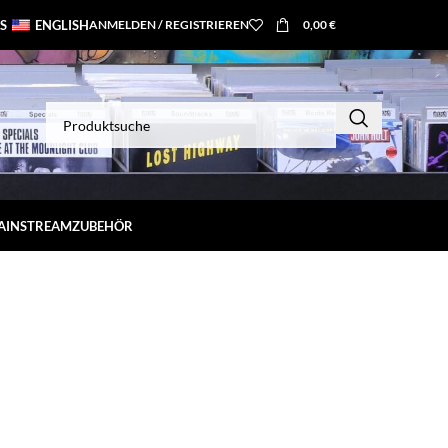
S
ENGLISH
ANMELDEN / REGISTRIEREN
0,00
€
MAINSTREAM
ZUBEHÖR