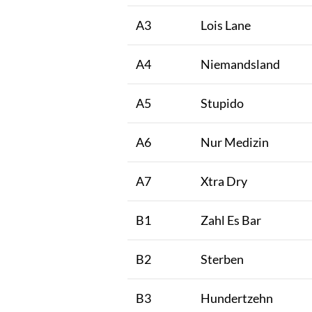
A3
Lois Lane
A4
Niemandsland
A5
Stupido
A6
Nur Medizin
A7
Xtra Dry
B1
Zahl Es Bar
B2
Sterben
B3
Hundertzehn