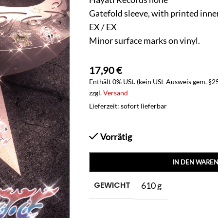
Gatefold sleeve, with printed inner
EX / EX
Minor surface marks on vinyl.
17,90
€
Enthält 0% USt. (kein USt-Ausweis gem. §2
zzgl.
Versand
Lieferzeit: sofort lieferbar
Vorrätig
IN DEN WARE
GEWICHT
610 g