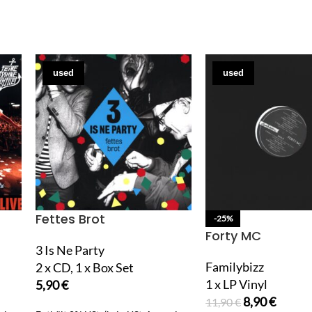
used
used
Fettes Brot
-25%
Forty MC
3 Is Ne Party
Familybizz
2 x CD, 1 x Box Set
1 x LP Vinyl
5,90
€
8,90
€
11,90
€