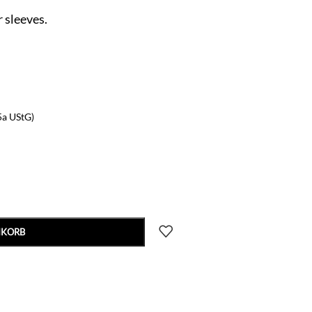
 sleeves.
5a UStG)
NKORB