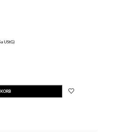
5a UStG)
NKORB