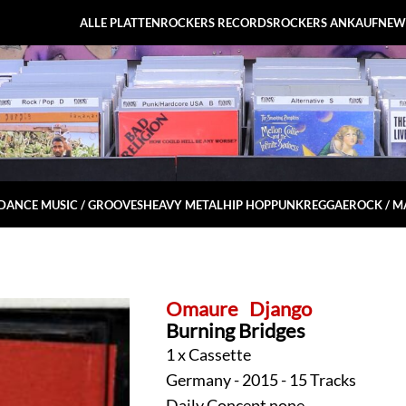
ALLE PLATTEN
ROCKERS RECORDS
ROCKERS ANKAUF
NEW
DANCE MUSIC / GROOVES
HEAVY METAL
HIP HOP
PUNK
REGGAE
ROCK / 
Omaure
Django
Burning Bridges
1 x Cassette
Germany - 2015 - 15 Tracks
Daily Concept none