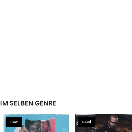
IM SELBEN GENRE
new
used