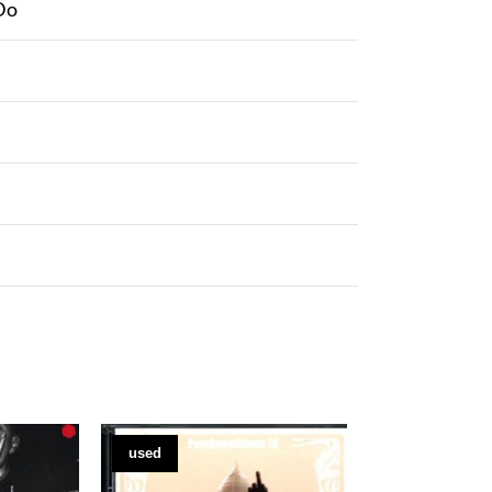
Do
used
used