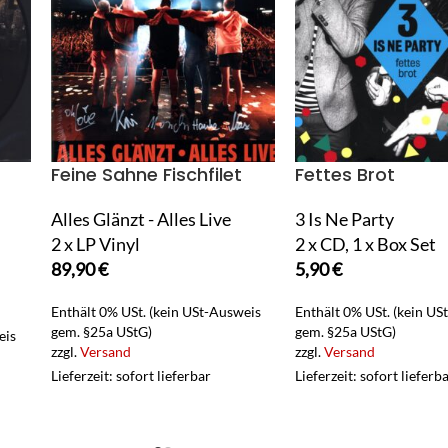
Feine Sahne Fischfilet
Fettes Brot
Alles Glänzt - Alles Live
3 Is Ne Party
2 x LP Vinyl
2 x CD, 1 x Box Set
89,90
€
5,90
€
Enthält 0% USt. (kein USt-Ausweis
Enthält 0% USt. (kein US
gem. §25a UStG)
gem. §25a UStG)
eis
zzgl.
Versand
zzgl.
Versand
Lieferzeit: sofort lieferbar
Lieferzeit: sofort lieferb