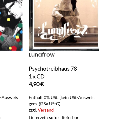
Lunafrow
MC Sadri
Psychotreibhaus 78
Denkmal
1 x CD
2 x LP Vinyl
4,90
€
20,90
€
t-Ausweis
Enthält 0% USt. (kein USt-Ausweis
Enthält 0% USt. (
gem. §25a UStG)
gem. §25a UStG)
zzgl.
Versand
zzgl.
Versand
ar
Lieferzeit: sofort lieferbar
Lieferzeit: sofort 