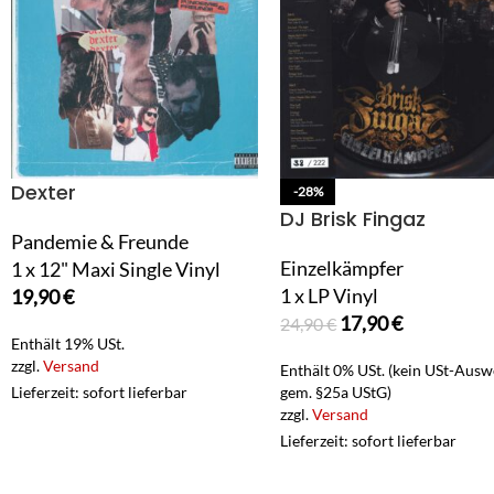
Dexter
-28%
DJ Brisk Fingaz
Pandemie & Freunde
Einzelkämpfer
1 x 12" Maxi Single Vinyl
1 x LP Vinyl
19,90
€
17,90
€
24,90
€
Enthält 19% USt.
zzgl.
Versand
Enthält 0% USt. (kein USt-Ausw
Lieferzeit: sofort lieferbar
gem. §25a UStG)
zzgl.
Versand
Lieferzeit: sofort lieferbar