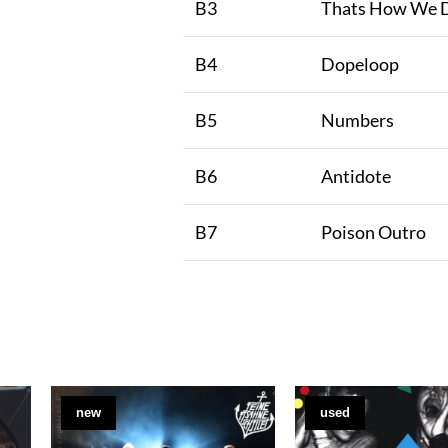
B3
Thats How We 
B4
Dopeloop
B5
Numbers
B6
Antidote
B7
Poison Outro
new
used