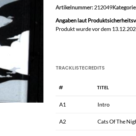
Artikelnummer:
212049
Kategorie
Angaben laut Produktsicherheits
Produkt wurde vor dem 13.12.2024 
TRACKLISTE
CREDITS
#
TITEL
A1
Intro
A2
Cats Of The Nig