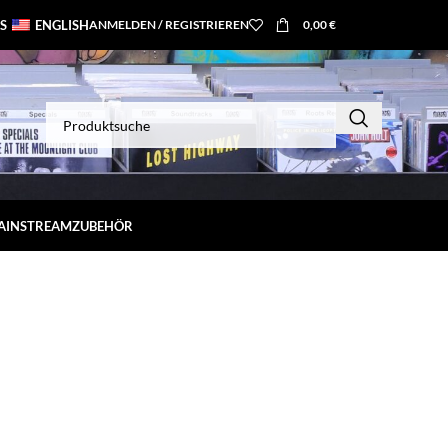
S
ENGLISH
ANMELDEN / REGISTRIEREN
0,00
€
MAINSTREAM
ZUBEHÖR