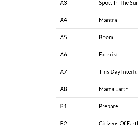
A3
Spots In The Su
A4
Mantra
A5
Boom
A6
Exorcist
A7
This Day Interl
A8
Mama Earth
B1
Prepare
B2
Citizens Of Eart