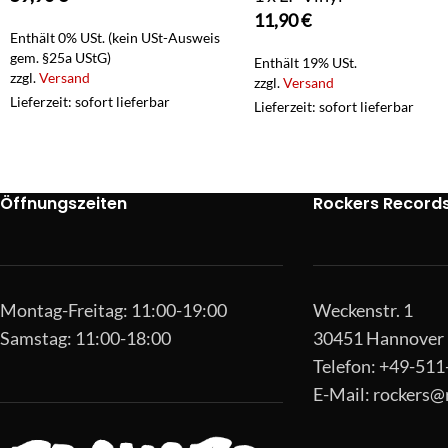
11,90
€
Enthält 0% USt. (kein USt-Ausweis
gem. §25a UStG)
Enthält 19% USt.
zzgl.
Versand
zzgl.
Versand
Lieferzeit: sofort lieferbar
Lieferzeit: sofort lieferbar
Öffnungszeiten
Rockers Record
Montag-Freitag: 11:00-19:00
Weckenstr. 1
Samstag: 11:00-18:00
30451 Hannover
Telefon: +49-51
E-Mail:
rockers@