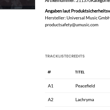
Artikelnummer:
211370
Kategorie
Angaben laut Produktsicherheits
Hersteller: Universal Music GmbH
productsafety@umusic.com
TRACKLISTE
CREDITS
#
TITEL
A1
Peacefield
A2
Lachryma