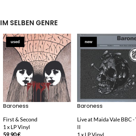
IM SELBEN GENRE
used
new
Baroness
Baroness
First & Second
Live at Maida Vale BBC - 
1 x LP Vinyl
II
59,90
€
1 x LP Vinyl