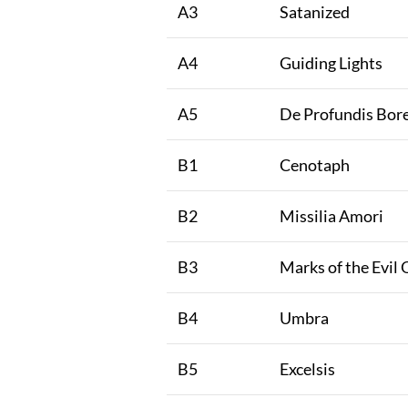
A3
Satanized
A4
Guiding Lights
A5
De Profundis Bore
B1
Cenotaph
B2
Missilia Amori
B3
Marks of the Evil
B4
Umbra
B5
Excelsis