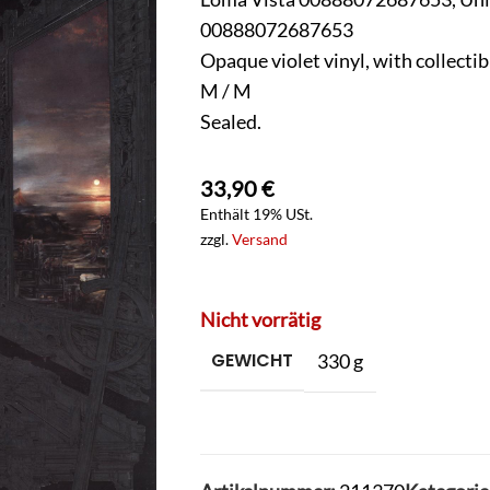
00888072687653
Opaque violet vinyl, with collectib
M / M
Sealed.
33,90
€
Enthält 19% USt.
zzgl.
Versand
Nicht vorrätig
GEWICHT
330 g