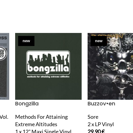
new
new
Bongzilla
Buzzov•en
Vol.
Methods For Attaining
Sore
Extreme Altitudes
2 x LP Vinyl
1 x 12" Maxi Single Vinyl
29,90
€