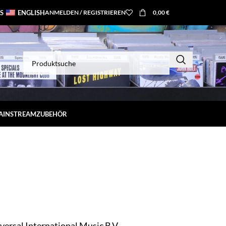
S
ENGLISH
ANMELDEN / REGISTRIEREN
0,00
€
MAINSTREAM
ZUBEHÖR
rsal International Music B.V.