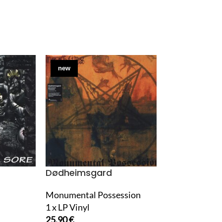
new
new
Dødheimsgard
Helmet
Monumental Possession
Live And Rare
1 x LP Vinyl
1 x LP Vinyl
25,90
€
26,90
€