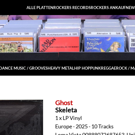
ALLE PLATTEN
ROCKERS RECORDS
ROCKERS ANKAUF
NEW
DANCE MUSIC / GROOVES
HEAVY METAL
HIP HOP
PUNK
REGGAE
ROCK / 
Ghost
Skeleta
1 x LP Vinyl
Europe - 2025 - 10 Tracks
Loma Vista 00888072687653, Unive