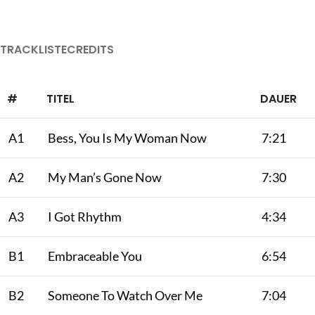
TRACKLISTE
CREDITS
#
TITEL
DAUER
A1
Bess, You Is My Woman Now
7:21
A2
My Man’s Gone Now
7:30
A3
I Got Rhythm
4:34
B1
Embraceable You
6:54
B2
Someone To Watch Over Me
7:04