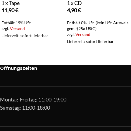
1 x Tape
1 x CD
11,90
€
4,90
€
Enthält 19% USt.
Enthält 0% USt. (kein USt-Ausweis
zzgl.
Versand
gem. §25a UStG)
zzgl.
Versand
Lieferzeit: sofort lieferbar
Lieferzeit: sofort lieferbar
Öffnungszeiten
Montag-Freitag: 11:00-19:00
Samstag: 11:00-18:00