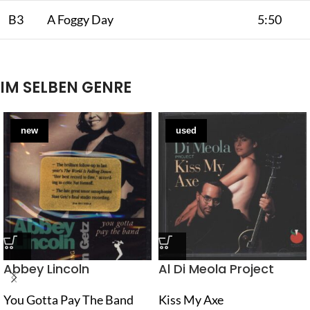
B3
A Foggy Day
5:50
IM SELBEN GENRE
new
used
Abbey Lincoln
Al Di Meola Project
You Gotta Pay The Band
Kiss My Axe