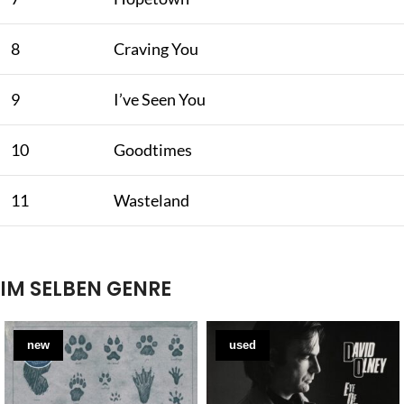
8
Craving You
9
I’ve Seen You
10
Goodtimes
11
Wasteland
IM SELBEN GENRE
new
used