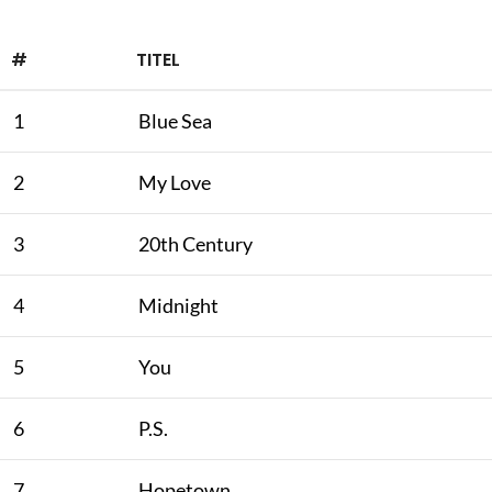
#
TITEL
1
Blue Sea
2
My Love
3
20th Century
4
Midnight
5
You
6
P.S.
7
Hopetown