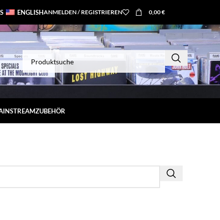
S
ENGLISH
ANMELDEN / REGISTRIEREN
0,00
€
MAINSTREAM
ZUBEHÖR