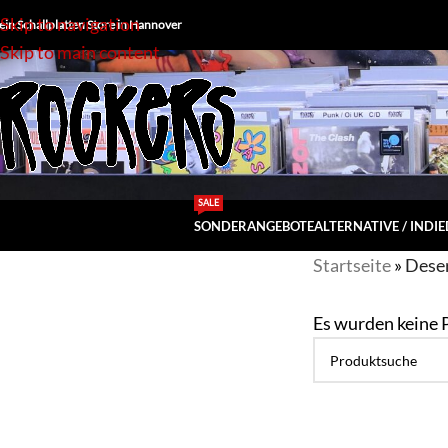
Skip to navigation
ein Schallplatten Store in Hannover
Skip to main content
SALE
SONDERANGEBOTE
ALTERNATIVE / INDIE
Startseite
»
Dese
Es wurden keine 