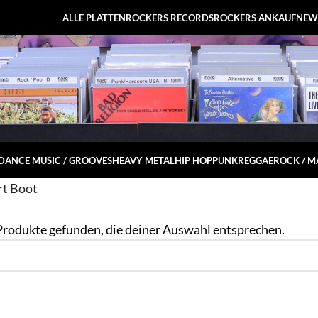
ALLE PLATTEN
ROCKERS RECORDS
ROCKERS ANKAUF
NEW
DANCE MUSIC / GROOVES
HEAVY METAL
HIP HOP
PUNK
REGGAE
ROCK / 
rt Boot
Produkte gefunden, die deiner Auswahl entsprechen.