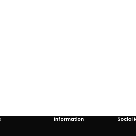
s
Information
Social 