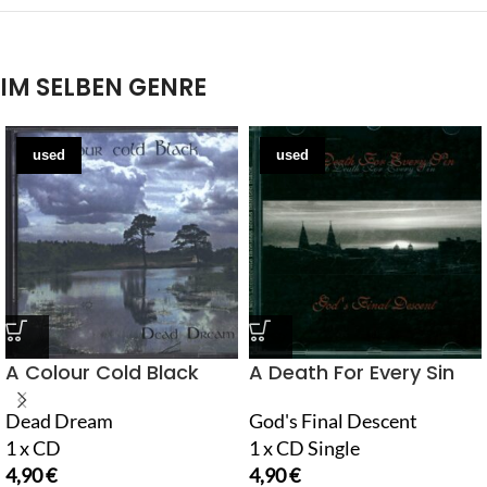
IM SELBEN GENRE
used
used
A Colour Cold Black
A Death For Every Sin
Dead Dream
God's Final Descent
1 x CD
1 x CD Single
4,90
€
4,90
€