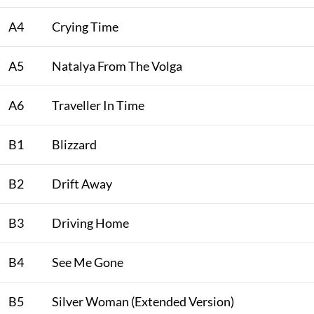
A4
Crying Time
A5
Natalya From The Volga
A6
Traveller In Time
B1
Blizzard
B2
Drift Away
B3
Driving Home
B4
See Me Gone
B5
Silver Woman (Extended Version)