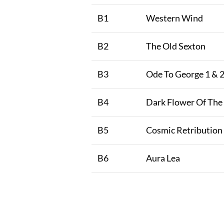
B1
Western Wind
B2
The Old Sexton
B3
Ode To George 1 & 
B4
Dark Flower Of The 
B5
Cosmic Retribution
B6
Aura Lea