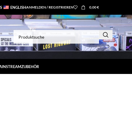
S
ENGLISH
ANMELDEN / REGISTRIEREN
0,00
€
MAINSTREAM
ZUBEHÖR