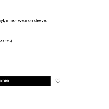
l, minor wear on sleeve.
5a UStG)
NKORB