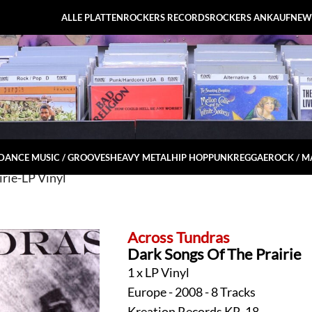
ALLE PLATTEN
ROCKERS RECORDS
ROCKERS ANKAUF
NEW
DANCE MUSIC / GROOVES
HEAVY METAL
HIP HOP
PUNK
REGGAE
ROCK / 
rie-LP Vinyl
Across Tundras
Dark Songs Of The Prairie
1 x LP Vinyl
Europe - 2008 - 8 Tracks
Kreation Records KR-18