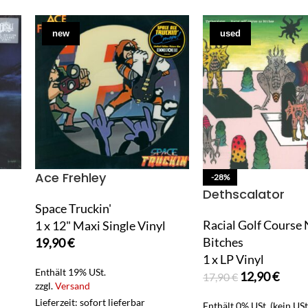
new
used
Ace Frehley
-28%
Dethscalator
Space Truckin'
Racial Golf Course
1 x 12" Maxi Single Vinyl
Bitches
19,90
€
1 x LP Vinyl
Enthält 19% USt.
12,90
€
17,90
€
zzgl.
Versand
Lieferzeit: sofort lieferbar
Enthält 0% USt. (kein US