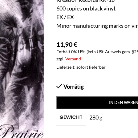
600 copies on black vinyl.
EX / EX
Minor manufacturing marks on viny
11,90
€
Enthält 0% USt. (kein USt-Ausweis gem. §2
zzgl.
Versand
Lieferzeit: sofort lieferbar
Vorrätig
IN DEN WARE
GEWICHT
280 g