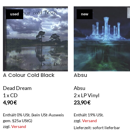
used
new
A Colour Cold Black
Absu
Dead Dream
Absu
1 x CD
2 x LP Vinyl
4,90
€
23,90
€
Enthält 0% USt. (kein USt-Ausweis
Enthält 19% USt.
gem. §25a UStG)
zzgl.
Versand
zzgl.
Versand
Lieferzeit: sofort lieferbar