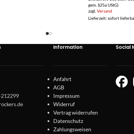
gem. §25a UStG)
zzgl.
Versand
Lieferzeit: sofort lieferb
s
Information
Social 
Anfahrt
AGB
1-212299
Impressum
rockers.de
Widerruf
Vertrag widerrufen
Datenschutz
Zahlungsweisen