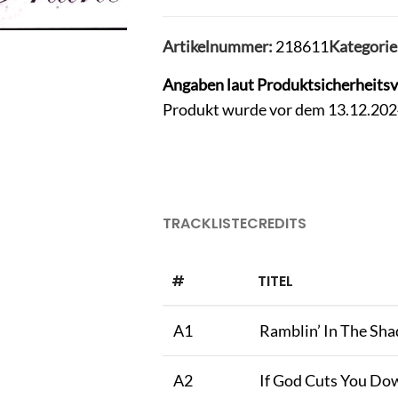
Artikelnummer:
218611
Kategorie
Angaben laut Produktsicherheits
Produkt wurde vor dem 13.12.2024 
TRACKLISTE
CREDITS
#
TITEL
A1
Ramblin’ In The Sh
A2
If God Cuts You Do