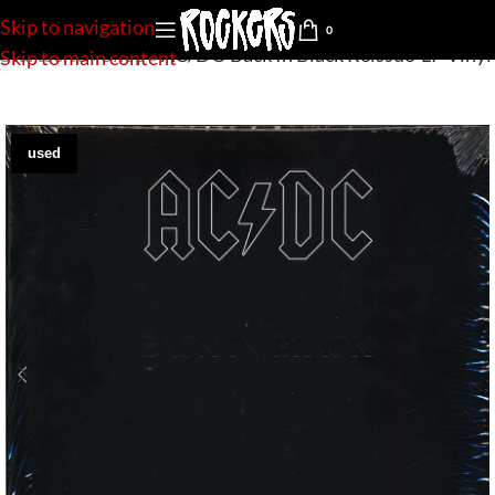
Skip to navigation
0
Startseite
»
Shop
»
AC/DC-Back In Black Reissue-LP Vinyl
Skip to main content
used