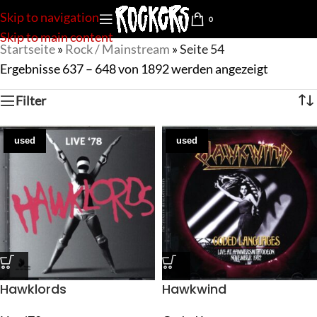
Skip to navigation
0
Skip to main content
Startseite
»
Rock / Mainstream
»
Seite 54
Ergebnisse 637 – 648 von 1892 werden angezeigt
Filter
used
used
Hawklords
Hawkwind