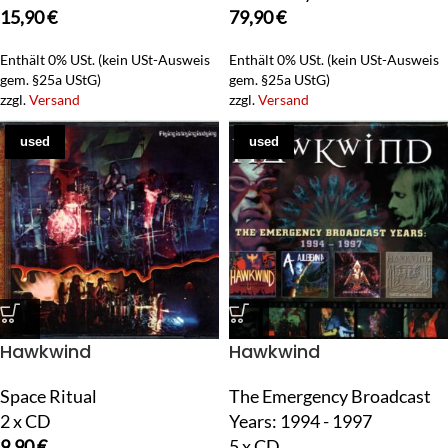
15,90
€
79,90
€
Enthält 0% USt. (kein USt-Ausweis
Enthält 0% USt. (kein USt-Ausweis
gem. §25a UStG)
gem. §25a UStG)
zzgl.
Versand
zzgl.
Versand
used
used
Hawkwind
Hawkwind
Space Ritual
The Emergency Broadcast
2 x CD
Years: 1994 - 1997
9,90
€
5 x CD