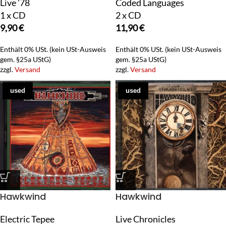
Live '78
Coded Languages
1 x CD
2 x CD
9,90
€
11,90
€
Enthält 0% USt. (kein USt-Ausweis
Enthält 0% USt. (kein USt-Ausweis
gem. §25a UStG)
gem. §25a UStG)
zzgl.
Versand
zzgl.
Versand
used
used
Hawkwind
Hawkwind
Electric Tepee
Live Chronicles