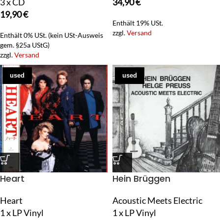
3 x CD
34,90
€
19,90
€
Enthält 19% USt.
zzgl.
Versand
Enthält 0% USt. (kein USt-Ausweis
gem. §25a UStG)
zzgl.
Versand
used
used
Heart
Hein Brüggen
Heart
Acoustic Meets Electric
1 x LP Vinyl
1 x LP Vinyl