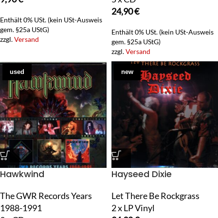
24,90
€
Enthält 0% USt. (kein USt-Ausweis
gem. §25a UStG)
Enthält 0% USt. (kein USt-Ausweis
zzgl.
Versand
gem. §25a UStG)
zzgl.
Versand
used
new
Hawkwind
Hayseed Dixie
The GWR Records Years
Let There Be Rockgrass
1988-1991
2 x LP Vinyl