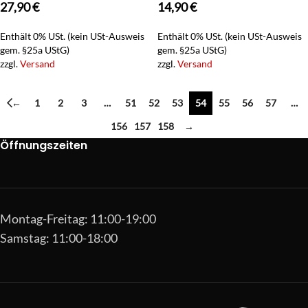
27,90
€
14,90
€
Enthält 0% USt. (kein USt-Ausweis
Enthält 0% USt. (kein USt-Ausweis
gem. §25a UStG)
gem. §25a UStG)
zzgl.
Versand
zzgl.
Versand
←
1
2
3
…
51
52
53
54
55
56
57
…
156
157
158
→
Öffnungszeiten
Montag-Freitag: 11:00-19:00
Samstag: 11:00-18:00