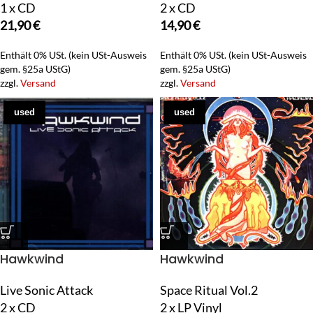
1 x CD
2 x CD
21,90
€
14,90
€
Enthält 0% USt. (kein USt-Ausweis
Enthält 0% USt. (kein USt-Ausweis
gem. §25a UStG)
gem. §25a UStG)
zzgl.
Versand
zzgl.
Versand
used
used
Hawkwind
Hawkwind
Live Sonic Attack
Space Ritual Vol.2
2 x CD
2 x LP Vinyl