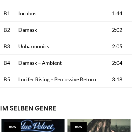
B1
Incubus
1:44
B2
Damask
2:02
B3
Unharmonics
2:05
B4
Damask – Ambient
2:04
B5
Lucifer Rising – Percussive Return
3:18
IM SELBEN GENRE
new
new