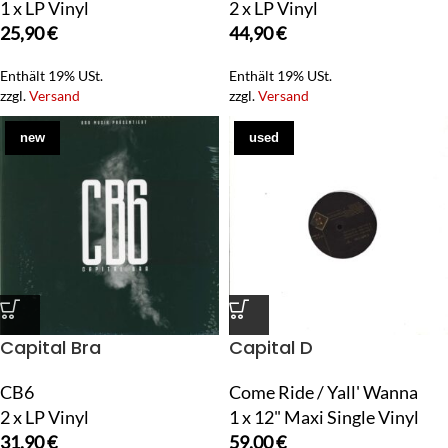
1 x LP Vinyl
2 x LP Vinyl
25,90
€
44,90
€
Enthält 19% USt.
Enthält 19% USt.
zzgl.
Versand
zzgl.
Versand
new
used
Capital Bra
Capital D
CB6
Come Ride / Yall' Wanna
2 x LP Vinyl
1 x 12" Maxi Single Vinyl
31,90
€
59,00
€