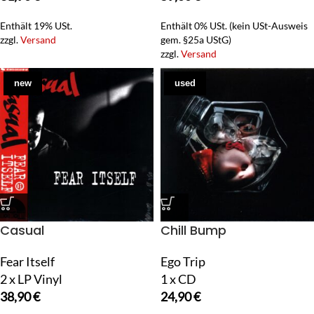
Enthält 19% USt.
Enthält 0% USt. (kein USt-Ausweis
zzgl.
Versand
gem. §25a UStG)
zzgl.
Versand
new
used
Casual
Chill Bump
Fear Itself
Ego Trip
2 x LP Vinyl
1 x CD
38,90
€
24,90
€