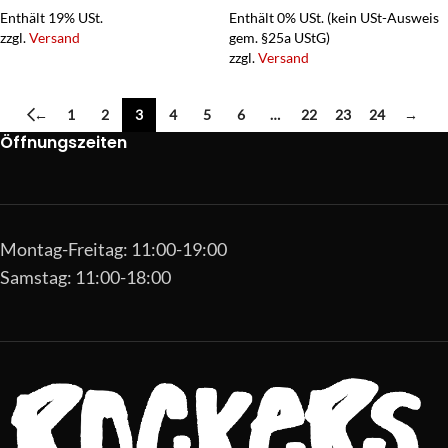
Enthält 19% USt.
Enthält 0% USt. (kein USt-Ausweis
zzgl.
Versand
gem. §25a UStG)
zzgl.
Versand
←
1
2
3
4
5
6
…
22
23
24
→
Öffnungszeiten
Montag-Freitag: 11:00-19:00
Samstag: 11:00-18:00