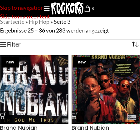
Skip to navigation
0
Skip to main content
Startseite
»
Hip Hop
»
Seite 3
Ergebnisse 25 – 36 von 283 werden angezeigt
Filter
new
new
Brand Nubian
Brand Nubian