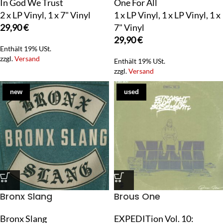
In God We Trust
One For All
2 x LP Vinyl, 1 x 7" Vinyl
1 x LP Vinyl, 1 x LP Vinyl, 1 x
29,90
€
7" Vinyl
29,90
€
Enthält 19% USt.
zzgl.
Versand
Enthält 19% USt.
zzgl.
Versand
new
used
Bronx Slang
Brous One
Bronx Slang
EXPEDITion Vol. 10: