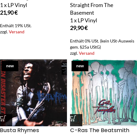
1 x LP Vinyl
Straight From The
21,90
€
Basement
1 x LP Vinyl
Enthält 19% USt.
29,90
€
zzgl.
Versand
Enthält 0% USt. (kein USt-Ausweis
gem. §25a UStG)
zzgl.
Versand
new
new
Busta Rhymes
C-Ras The Beatsmith