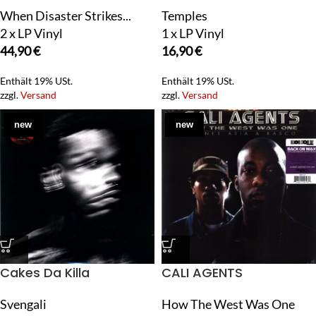
When Disaster Strikes...
Temples
2 x LP Vinyl
1 x LP Vinyl
44,90
€
16,90
€
Enthält 19% USt.
Enthält 19% USt.
zzgl.
Versand
zzgl.
Versand
new
new
Cakes Da Killa
CALI AGENTS
Svengali
How The West Was One