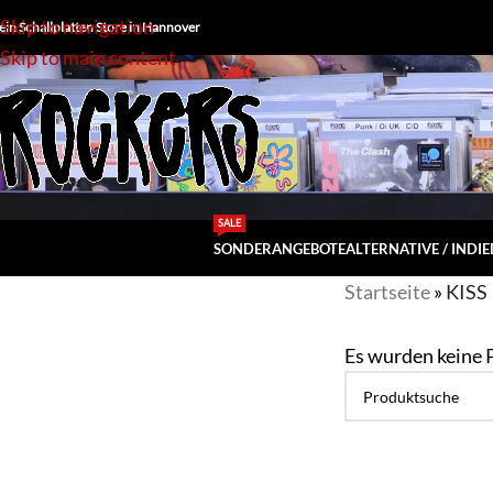
Skip to navigation
ein Schallplatten Store in Hannover
Skip to main content
SALE
SONDERANGEBOTE
ALTERNATIVE / INDIE
Startseite
»
KISS
Es wurden keine 