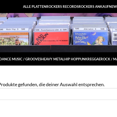
ALLE PLATTEN
ROCKERS RECORDS
ROCKERS ANKAUF
NEW
DANCE MUSIC / GROOVES
HEAVY METAL
HIP HOP
PUNK
REGGAE
ROCK / 
Produkte gefunden, die deiner Auswahl entsprechen.