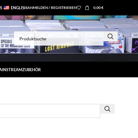
S
ENGLISH
ANMELDEN / REGISTRIEREN
0,00
€
MAINSTREAM
ZUBEHÖR