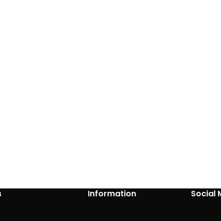
s
Information
Social 