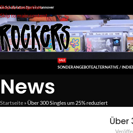
Skip to navigation
ein Schallplatten Store in Hannover
Skip to main content
SALE
SONDERANGEBOTE
ALTERNATIVE / INDIE
News
Startseite
»
Über 300 Singles um 25% reduziert
Über 
Veröffe