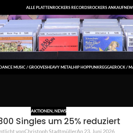
ALLE PLATTEN
ROCKERS RECORDS
ROCKERS ANKAUF
NEW
DANCE MUSIC / GROOVES
HEAVY METAL
HIP HOP
PUNK
REGGAE
ROCK / 
AKTIONEN
,
NEWS
300 Singles um 25% reduziert
ntlicht von
Christoph Stadtmüller
An 23. Juni 2026