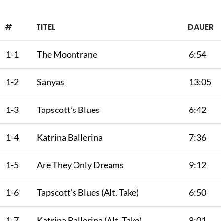
#
TITEL
DAUER
1-1
The Moontrane
6:54
1-2
Sanyas
13:05
1-3
Tapscott’s Blues
6:42
1-4
Katrina Ballerina
7:36
1-5
Are They Only Dreams
9:12
1-6
Tapscott’s Blues (Alt. Take)
6:50
1-7
Katrina Ballerina (Alt. Take)
8:01