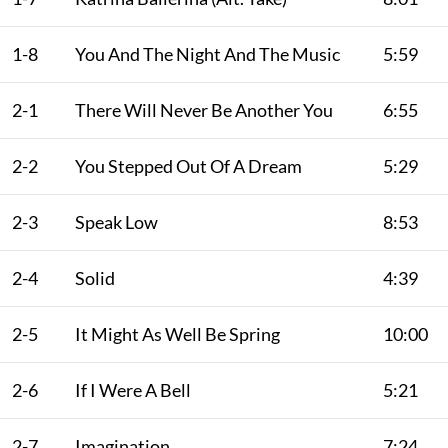
1-8
You And The Night And The Music
5:59
2-1
There Will Never Be Another You
6:55
2-2
You Stepped Out Of A Dream
5:29
2-3
Speak Low
8:53
2-4
Solid
4:39
2-5
It Might As Well Be Spring
10:00
2-6
If I Were A Bell
5:21
2-7
Imagination
7:24