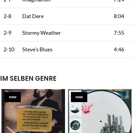
2-8
Dat Dere
8:04
2-9
Stormy Weather
7:55
2-10
Steve’s Blues
4:46
IM SELBEN GENRE
new
new