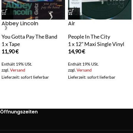
Abbey Lincoln
Air
You Gotta Pay The Band
People In The City
1 x Tape
1 x 12" Maxi Single Vinyl
11,90
€
14,90
€
Enthält 19% USt.
Enthält 19% USt.
zzgl.
Versand
zzgl.
Versand
Lieferzeit: sofort lieferbar
Lieferzeit: sofort lieferbar
Öffnungszeiten