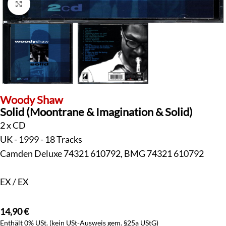
Klick zum Vergrößern
Woody Shaw
Solid (Moontrane & Imagination & Solid)
2 x CD
UK - 1999 - 18 Tracks
Camden Deluxe 74321 610792, BMG 74321 610792
EX / EX
14,90
€
Enthält 0% USt. (kein USt-Ausweis gem. §25a UStG)