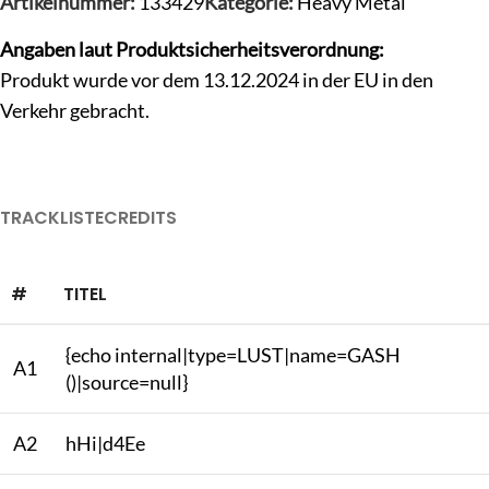
Artikelnummer:
133429
Kategorie:
Heavy Metal
Angaben laut Produktsicherheitsverordnung:
Produkt wurde vor dem 13.12.2024 in der EU in den
Verkehr gebracht.
TRACKLISTE
CREDITS
#
TITEL
{echo internal|type=LUST|name=GASH
A1
()|source=null}
A2
hHi|d4Ee