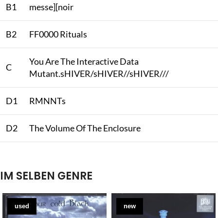
B1
messe][noir
B2
FF0000 Rituals
You Are The Interactive Data
C
Mutant.sHIVER/sHIVER//sHIVER///
D1
RMNNTs
D2
The Volume Of The Enclosure
IM SELBEN GENRE
used
new