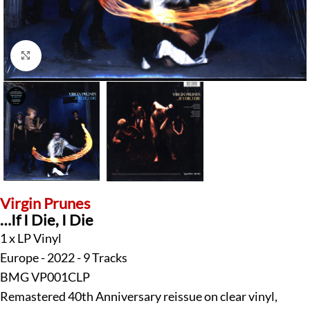
Klick zum Vergrößern
Virgin Prunes
…If I Die, I Die
1 x LP Vinyl
Europe - 2022 - 9 Tracks
BMG VP001CLP
Remastered 40th Anniversary reissue on clear vinyl,