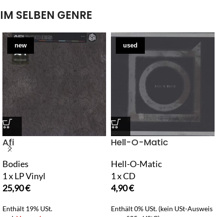
IM SELBEN GENRE
new
used
Afi
Hell-O-Matic
Bodies
Hell-O-Matic
1 x LP Vinyl
1 x CD
25,90
€
4,90
€
Enthält 19% USt.
Enthält 0% USt. (kein USt-Ausweis