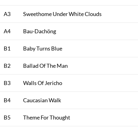
A3
Sweethome Under White Clouds
A4
Bau-Dachöng
B1
Baby Turns Blue
B2
Ballad Of The Man
B3
Walls Of Jericho
B4
Caucasian Walk
B5
Theme For Thought