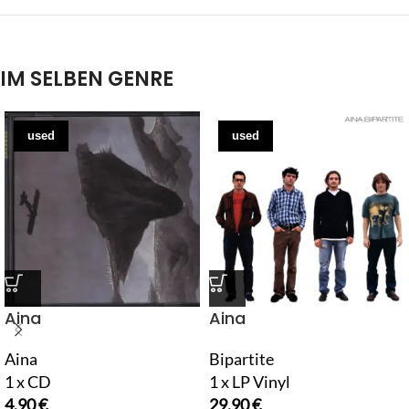
IM SELBEN GENRE
used
used
Aina
Aina
Aina
Bipartite
1 x CD
1 x LP Vinyl
4,90
€
29,90
€