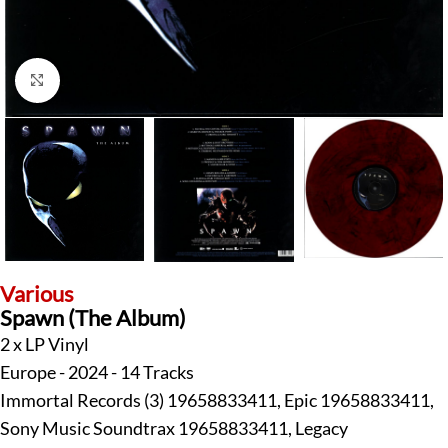
Klick zum Vergrößern
Various
Spawn (The Album)
2 x LP Vinyl
Europe - 2024 - 14 Tracks
Immortal Records (3) 19658833411, Epic 19658833411,
Sony Music Soundtrax 19658833411, Legacy