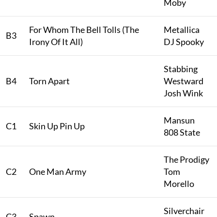
Moby
For Whom The Bell Tolls (The
Metallica
B3
Irony Of It All)
DJ Spooky
Stabbing
B4
Torn Apart
Westward
Josh Wink
Mansun
C1
Skin Up Pin Up
808 State
The Prodigy
C2
One Man Army
Tom
Morello
Silverchair
C3
Spawn