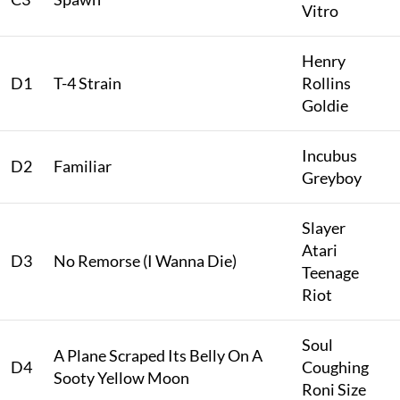
Vitro
Henry
D1
T-4 Strain
Rollins
Goldie
Incubus
D2
Familiar
Greyboy
Slayer
Atari
D3
No Remorse (I Wanna Die)
Teenage
Riot
Soul
A Plane Scraped Its Belly On A
D4
Coughing
Sooty Yellow Moon
Roni Size