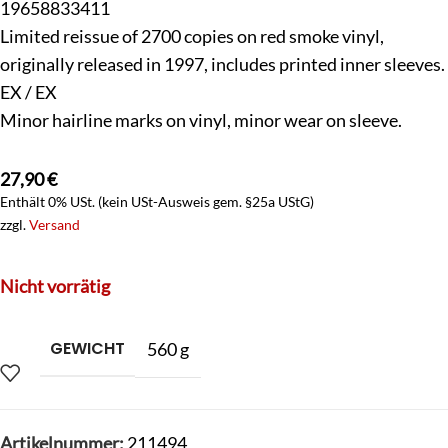
19658833411
Limited reissue of 2700 copies on red smoke vinyl,
originally released in 1997, includes printed inner sleeves.
EX / EX
Minor hairline marks on vinyl, minor wear on sleeve.
27,90
€
Enthält 0% USt. (kein USt-Ausweis gem. §25a UStG)
zzgl.
Versand
Nicht vorrätig
GEWICHT
560 g
Artikelnummer:
211494