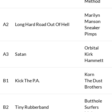
Method
Marilyn
Manson
A2
Long Hard Road Out Of Hell
Sneaker
Pimps
Orbital
A3
Satan
Kirk
Hammett
Korn
B1
Kick The P.A.
The Dust
Brothers
Butthole
B2
Tiny Rubberband
Surfers