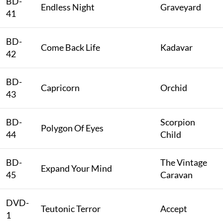
BD-
Endless Night
Graveyard
41
BD-
Come Back Life
Kadavar
42
BD-
Capricorn
Orchid
43
BD-
Scorpion
Polygon Of Eyes
44
Child
BD-
The Vintage
Expand Your Mind
45
Caravan
DVD-
Teutonic Terror
Accept
1