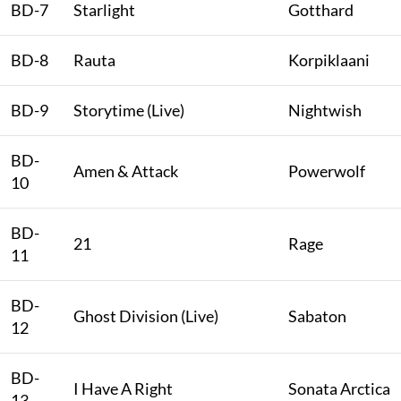
BD-7
Starlight
Gotthard
BD-8
Rauta
Korpiklaani
BD-9
Storytime (Live)
Nightwish
BD-
Amen & Attack
Powerwolf
10
BD-
21
Rage
11
BD-
Ghost Division (Live)
Sabaton
12
BD-
I Have A Right
Sonata Arctica
13