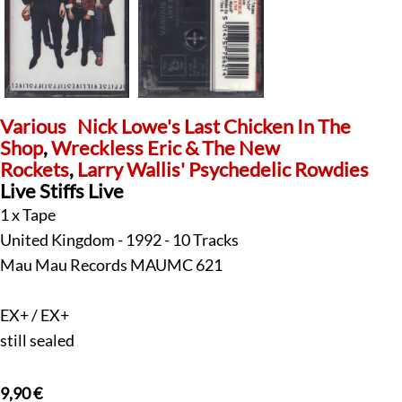
Various
Nick Lowe's Last Chicken In The
Shop
,
Wreckless Eric & The New
Rockets
,
Larry Wallis' Psychedelic Rowdies
Live Stiffs Live
1 x Tape
United Kingdom - 1992 - 10 Tracks
Mau Mau Records MAUMC 621
EX+ / EX+
still sealed
9,90
€