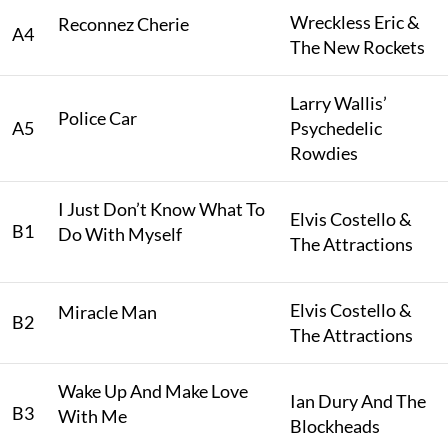
Wreckless Eric &
Reconnez Cherie
A4
The New Rockets
Larry Wallis’
Police Car
A5
Psychedelic
Rowdies
I Just Don’t Know What To
Elvis Costello &
B1
Do With Myself
The Attractions
Elvis Costello &
Miracle Man
B2
The Attractions
Wake Up And Make Love
Ian Dury And The
B3
With Me
Blockheads