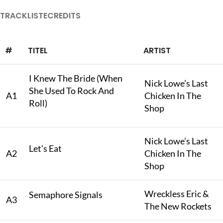
TRACKLISTE
CREDITS
#
TITEL
ARTIST
I Knew The Bride (When
Nick Lowe’s Last
She Used To Rock And
A1
Chicken In The
Roll)
Shop
Nick Lowe’s Last
Let’s Eat
A2
Chicken In The
Shop
Wreckless Eric &
Semaphore Signals
A3
The New Rockets