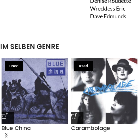
Denise Roudette
Wreckless Eric
Dave Edmunds
IM SELBEN GENRE
used
used
Blue China
Carambolage