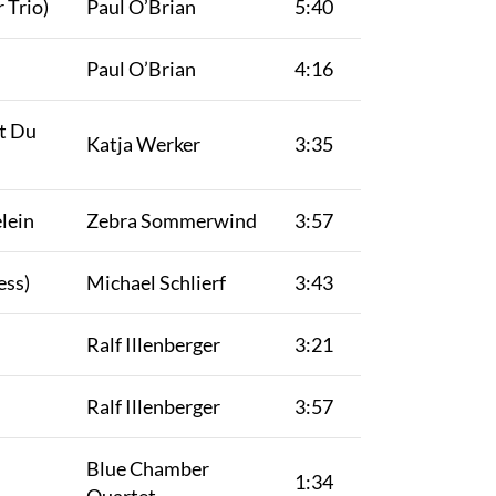
 Trio)
Paul O’Brian
5:40
Paul O’Brian
4:16
t Du
Katja Werker
3:35
elein
Zebra Sommerwind
3:57
ess)
Michael Schlierf
3:43
Ralf Illenberger
3:21
Ralf Illenberger
3:57
Blue Chamber
1:34