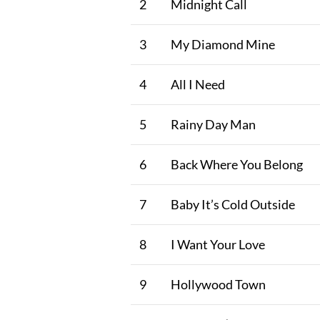
2
Midnight Call
3
My Diamond Mine
4
All I Need
5
Rainy Day Man
6
Back Where You Belong
7
Baby It’s Cold Outside
8
I Want Your Love
9
Hollywood Town