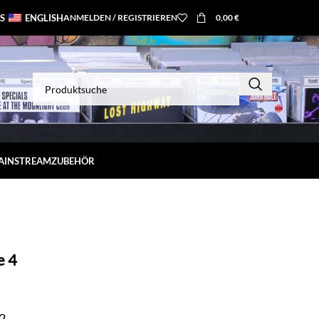
S
ENGLISH
ANMELDEN / REGISTRIEREN
0,00
€
MAINSTREAM
ZUBEHÖR
e 4
2