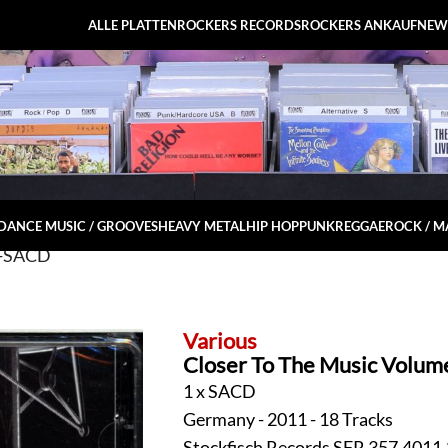
ALLE PLATTEN
ROCKERS RECORDS
ROCKERS ANKAUF
NEW
DANCE MUSIC / GROOVES
HEAVY METAL
HIP HOP
PUNK
REGGAE
ROCK / 
4-SACD
Various
Closer To The Music Volum
1 x SACD
Germany - 2011 - 18 Tracks
Stockfisch Records SFR 357.4011.