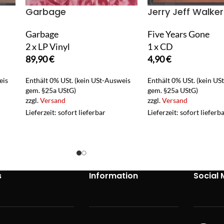
Garbage
Jerry Jeff Walker
Garbage
Five Years Gone
2 x LP Vinyl
1 x CD
89,90
€
4,90
€
eis
Enthält 0% USt. (kein USt-Ausweis
Enthält 0% USt. (kein US
gem. §25a UStG)
gem. §25a UStG)
zzgl.
Versand
zzgl.
Versand
Lieferzeit: sofort lieferbar
Lieferzeit: sofort lieferb
s
Information
Social 