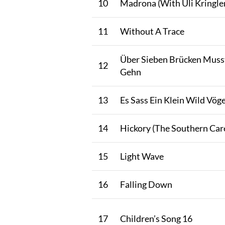
10
Madrona (With Uli Kringler
11
Without A Trace
Über Sieben Brücken Muss
12
Gehn
13
Es Sass Ein Klein Wild Vög
14
Hickory (The Southern Car
15
Light Wave
16
Falling Down
17
Children’s Song 16