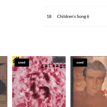
18
Children’s Song 6
used
used