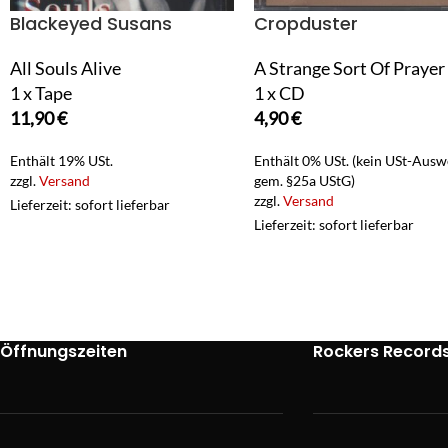
Blackeyed Susans
Cropduster
All Souls Alive
A Strange Sort Of Prayer
1 x Tape
1 x CD
11,90
€
4,90
€
Enthält 19% USt.
Enthält 0% USt. (kein USt-Ausw
zzgl.
Versand
gem. §25a UStG)
zzgl.
Versand
Lieferzeit: sofort lieferbar
Lieferzeit: sofort lieferbar
Öffnungszeiten
Rockers Record