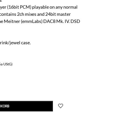
yer (16bit PCM) playable on any normal
contains 2ch mixes and 24bit master
the Meitner (emmLabs) DAC8 Mk. IV. DSD
rink/jewel case.
5a UStG)
NKORB