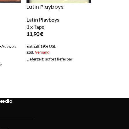
Latin Playboys
Lucinda Will
Latin Playboys
You Are Cordial
1 x Tape
Tribute To The
11,90
€
Stones
2 x LP Vinyl
t-Ausweis
Enthält 19% USt.
31,90
€
zzgl.
Versand
Lieferzeit: sofort lieferbar
Enthält 19% USt.
ar
zzgl.
Versand
Lieferzeit: sofort 
Media