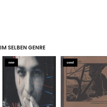
IM SELBEN GENRE
new
used