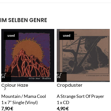
IM SELBEN GENRE
used
used
Colour Haze
Cropduster
Mountain / Mama Cool
A Strange Sort Of Prayer
1 x 7" Single (Vinyl)
1 x CD
7,90
€
4,90
€