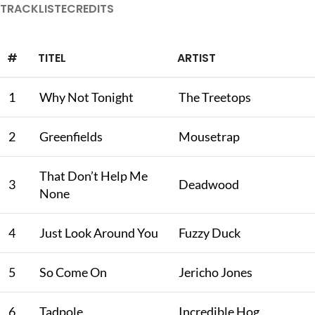
TRACKLISTE
CREDITS
#
TITEL
ARTIST
1
Why Not Tonight
The Treetops
2
Greenfields
Mousetrap
That Don’t Help Me
3
Deadwood
None
4
Just Look Around You
Fuzzy Duck
5
So Come On
Jericho Jones
6
Tadpole
Incredible Hog