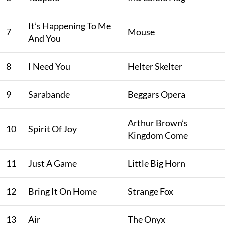
It’s Happening To Me
7
Mouse
And You
8
I Need You
Helter Skelter
9
Sarabande
Beggars Opera
Arthur Brown’s
10
Spirit Of Joy
Kingdom Come
11
Just A Game
Little Big Horn
12
Bring It On Home
Strange Fox
13
Air
The Onyx