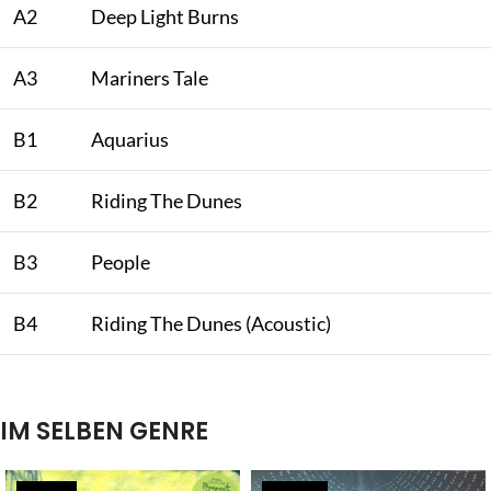
A2
Deep Light Burns
A3
Mariners Tale
B1
Aquarius
B2
Riding The Dunes
B3
People
B4
Riding The Dunes (Acoustic)
IM SELBEN GENRE