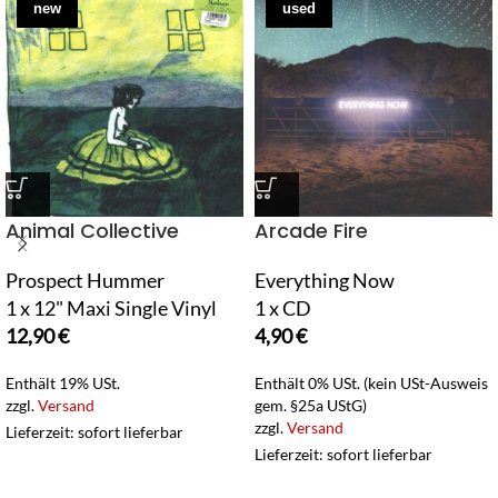
new
used
Animal Collective
Arcade Fire
Prospect Hummer
Everything Now
1 x 12" Maxi Single Vinyl
1 x CD
12,90
€
4,90
€
Enthält 19% USt.
Enthält 0% USt. (kein USt-Ausweis
zzgl.
Versand
gem. §25a UStG)
zzgl.
Versand
Lieferzeit: sofort lieferbar
Lieferzeit: sofort lieferbar