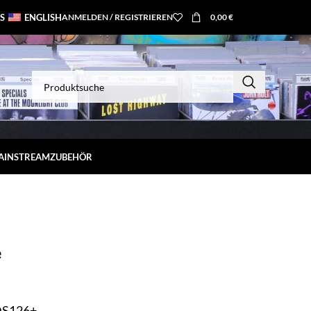
S
ENGLISH
ANMELDEN / REGISTRIEREN
0,00
€
MAINSTREAM
ZUBEHÖR
e
DS126+