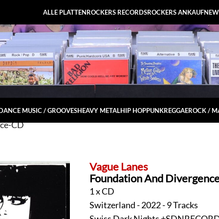
ALLE PLATTEN
ROCKERS RECORDS
ROCKERS ANKAUF
NEW
DANCE MUSIC / GROOVES
HEAVY METAL
HIP HOP
PUNK
REGGAE
ROCK / 
nce-CD
Vague Lanes
Foundation And Divergenc
1 x CD
Switzerland - 2022 - 9 Tracks
Swiss Dark Nights +SDNRECOR