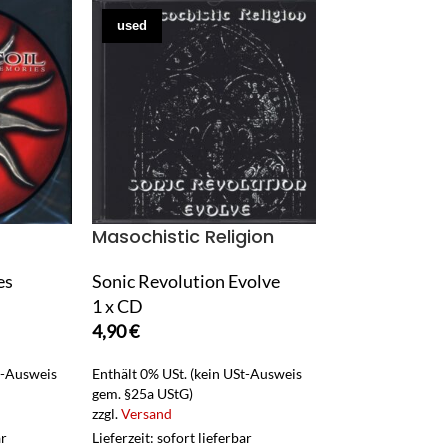
used
used
Masochistic Religion
Remain in Si
es
Sonic Revolution Evolve
This Is The P
1 x CD
Resistance Go
4,90
€
1 x LP Vinyl
49,90
€
t-Ausweis
Enthält 0% USt. (kein USt-Ausweis
gem. §25a UStG)
Enthält 0% USt. (
zzgl.
Versand
gem. §25a UStG)
ar
Lieferzeit: sofort lieferbar
zzgl.
Versand