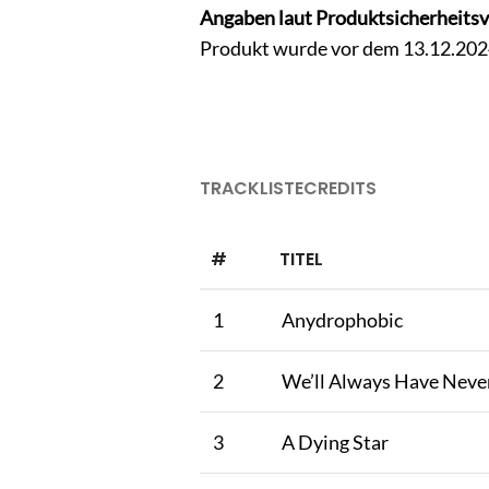
Angaben laut Produktsicherheits
Produkt wurde vor dem 13.12.2024 
TRACKLISTE
CREDITS
#
TITEL
1
Anydrophobic
2
We’ll Always Have Neve
3
A Dying Star