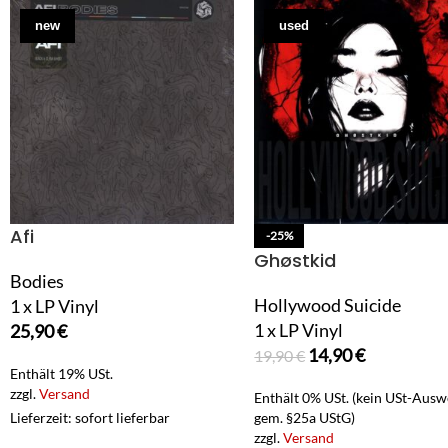
new
used
Afi
-25%
Ghøstkid
Bodies
Hollywood Suicide
1 x LP Vinyl
1 x LP Vinyl
25,90
€
14,90
€
19,90
€
Enthält 19% USt.
zzgl.
Versand
Enthält 0% USt. (kein USt-Ausw
Lieferzeit: sofort lieferbar
gem. §25a UStG)
zzgl.
Versand