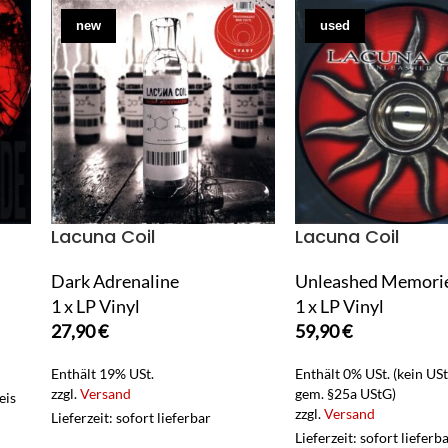
new
used
Lacuna Coil
Lacuna Coil
Dark Adrenaline
Unleashed Memori
1 x LP Vinyl
1 x LP Vinyl
27,90
€
59,90
€
Enthält 19% USt.
Enthält 0% USt. (kein US
zzgl.
Versand
gem. §25a UStG)
eis
zzgl.
Versand
Lieferzeit: sofort lieferbar
Lieferzeit: sofort lieferb