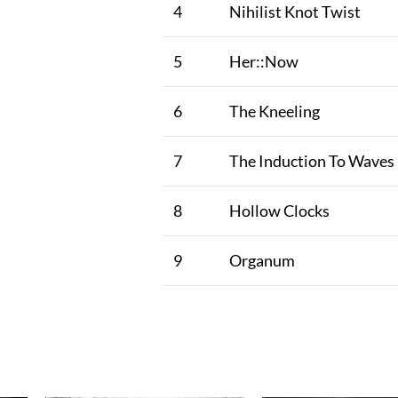
4
Nihilist Knot Twist
5
Her::Now
6
The Kneeling
7
The Induction To Waves
8
Hollow Clocks
9
Organum