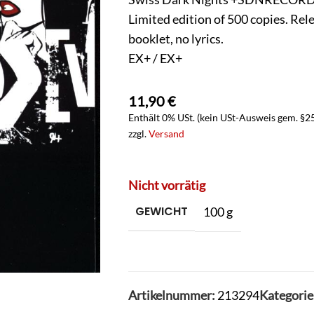
Limited edition of 500 copies. Rele
booklet, no lyrics.
EX+ / EX+
11,90
€
Enthält 0% USt. (kein USt-Ausweis gem. §2
zzgl.
Versand
Nicht vorrätig
GEWICHT
100 g
Artikelnummer:
213294
Kategorie