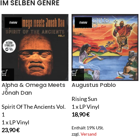
IM SELBEN GENRE
new
new
Alpha & Omega Meets
Augustus Pablo
Jonah Dan
Rising Sun
Spirit Of The Ancients Vol.
1 x LP Vinyl
1
18,90
€
1 x LP Vinyl
Enthält 19% USt.
23,90
€
zzgl.
Versand