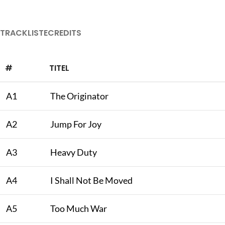
TRACKLISTE
CREDITS
#
TITEL
A1
The Originator
A2
Jump For Joy
A3
Heavy Duty
A4
I Shall Not Be Moved
A5
Too Much War