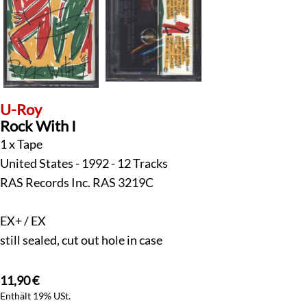
U-Roy
Rock With I
1 x Tape
United States - 1992 - 12 Tracks
RAS Records Inc. RAS 3219C
EX+ / EX
still sealed, cut out hole in case
11,90
€
Enthält 19% USt.