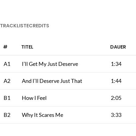
TRACKLISTE
CREDITS
#
TITEL
DAUER
A1
I’ll Get My Just Deserve
1:34
A2
And I’ll Deserve Just That
1:44
B1
How I Feel
2:05
B2
Why It Scares Me
3:33