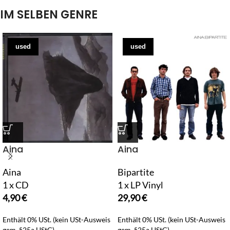
IM SELBEN GENRE
used
used
Aina
Aina
Aina
Bipartite
1 x CD
1 x LP Vinyl
4,90
€
29,90
€
Enthält 0% USt. (kein USt-Ausweis
Enthält 0% USt. (kein USt-Ausweis
gem. §25a UStG)
gem. §25a UStG)