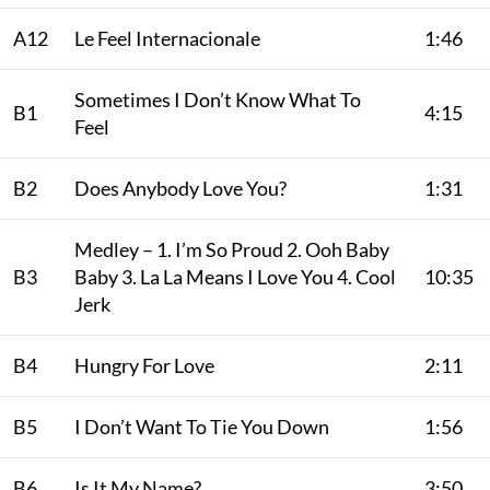
A12
Le Feel Internacionale
1:46
Sometimes I Don’t Know What To
B1
4:15
Feel
B2
Does Anybody Love You?
1:31
Medley – 1. I’m So Proud 2. Ooh Baby
B3
Baby 3. La La Means I Love You 4. Cool
10:35
Jerk
B4
Hungry For Love
2:11
B5
I Don’t Want To Tie You Down
1:56
B6
Is It My Name?
3:50