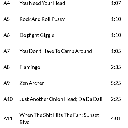
A4
You Need Your Head
1:07
A5
Rock And Roll Pussy
1:10
A6
Dogfight Giggle
1:10
A7
You Don’t Have To Camp Around
1:05
A8
Flamingo
2:35
A9
Zen Archer
5:25
A10
Just Another Onion Head; Da Da Dali
2:25
When The Shit Hits The Fan; Sunset
A11
4:01
Blvd