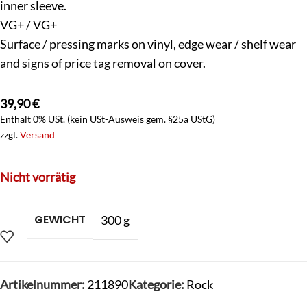
inner sleeve.
VG+ / VG+
Surface / pressing marks on vinyl, edge wear / shelf wear
and signs of price tag removal on cover.
39,90
€
Enthält 0% USt. (kein USt-Ausweis gem. §25a UStG)
zzgl.
Versand
Nicht vorrätig
GEWICHT
300 g
Artikelnummer:
211890
Kategorie:
Rock