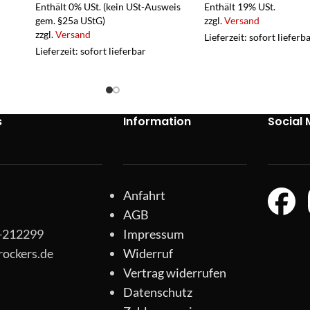
Enthält 0% USt. (kein USt-Ausweis
Enthält 19% USt.
gem. §25a UStG)
zzgl.
Versand
zzgl.
Versand
Lieferzeit: sofort lieferb
Lieferzeit: sofort lieferbar
s
Information
Social 
Anfahrt
AGB
1-212299
Impressum
rockers.de
Widerruf
Vertrag widerrufen
Datenschutz