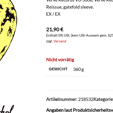
Reissue, gatefold sleeve.
EX / EX
21,90
€
Enthält 0% USt. (kein USt-Ausweis gem. §2
zzgl.
Versand
Nicht vorrätig
GEWICHT
360 g
Artikelnummer:
218532
Kategorie
Angaben laut Produktsicherheits