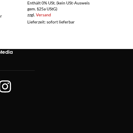
Enthält 0% USt. (kein USt-Ausweis
Enthält 19% USt.
gem. §25a UStG)
zzgl.
Versand
zzgl.
Versand
ar
Lieferzeit: sofort 
Lieferzeit: sofort lieferbar
Media