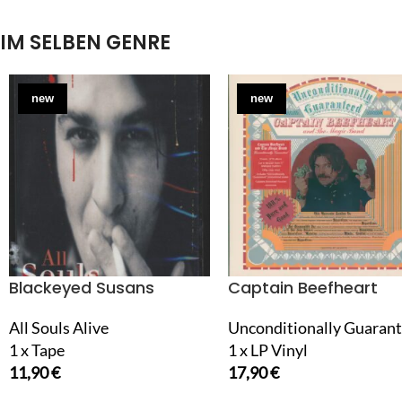
IM SELBEN GENRE
new
new
Blackeyed Susans
Captain Beefheart
All Souls Alive
Unconditionally Guaran
1 x Tape
1 x LP Vinyl
11,90
€
17,90
€