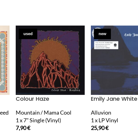
used
new
Colour Haze
Emily Jane White
teed
Mountain / Mama Cool
Alluvion
1 x 7" Single (Vinyl)
1 x LP Vinyl
7,90
€
25,90
€