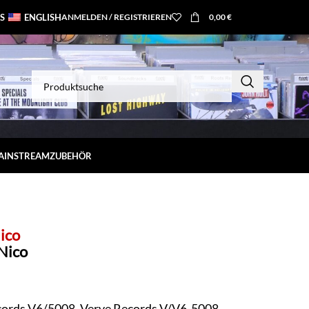
S
ENGLISH
ANMELDEN / REGISTRIEREN
0,00
€
MAINSTREAM
ZUBEHÖR
ico
Nico
cords V6/5008, Verve Records V/V6-5008