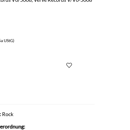
5a UStG)
:
Rock
verordnung: