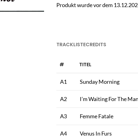
Produkt wurde vor dem 13.12.2024 
TRACKLISTE
CREDITS
#
TITEL
A1
Sunday Morning
A2
I’m Waiting For The Ma
A3
Femme Fatale
A4
Venus In Furs