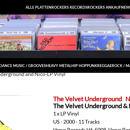
ALLE PLATTEN
ROCKERS RECORDS
ROCKERS ANKAUF
NEW
DANCE MUSIC / GROOVES
HEAVY METAL
HIP HOP
PUNK
REGGAE
ROCK / 
derground and Nico-LP Vinyl
The Velvet Underground
N
The Velvet Underground & 
1 x LP Vinyl
US - 2000 - 11 Tracks
Verve Records V6-5008, Verve Re