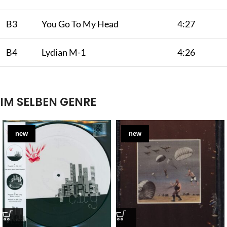
B3
You Go To My Head
4:27
B4
Lydian M-1
4:26
IM SELBEN GENRE
new
new