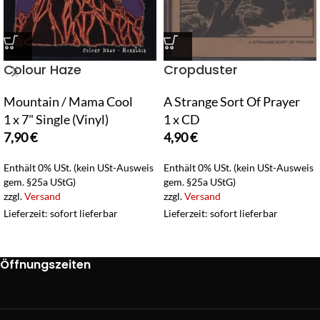
Colour Haze
Cropduster
Mountain / Mama Cool
A Strange Sort Of Prayer
1 x 7" Single (Vinyl)
1 x CD
7,90
€
4,90
€
Enthält 0% USt. (kein USt-Ausweis
Enthält 0% USt. (kein USt-Ausweis
gem. §25a UStG)
gem. §25a UStG)
zzgl.
Versand
zzgl.
Versand
Lieferzeit: sofort lieferbar
Lieferzeit: sofort lieferbar
Öffnungszeiten