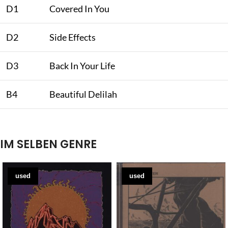
D1
Covered In You
D2
Side Effects
D3
Back In Your Life
B4
Beautiful Delilah
IM SELBEN GENRE
used
used