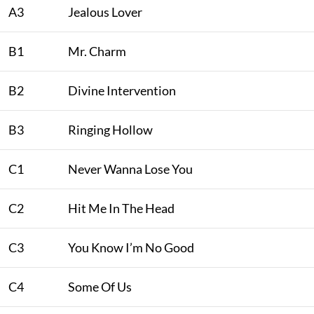
A3
Jealous Lover
B1
Mr. Charm
B2
Divine Intervention
B3
Ringing Hollow
C1
Never Wanna Lose You
C2
Hit Me In The Head
C3
You Know I’m No Good
C4
Some Of Us