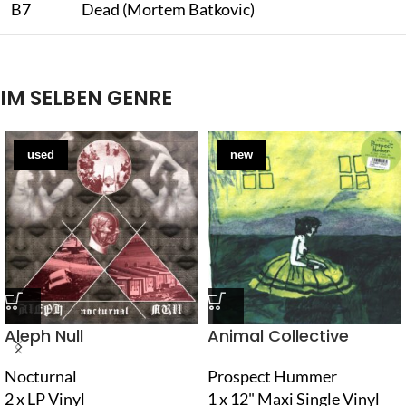
B7
Dead (Mortem Batkovic)
IM SELBEN GENRE
used
new
Aleph Null
Animal Collective
Nocturnal
Prospect Hummer
2 x LP Vinyl
1 x 12" Maxi Single Vinyl