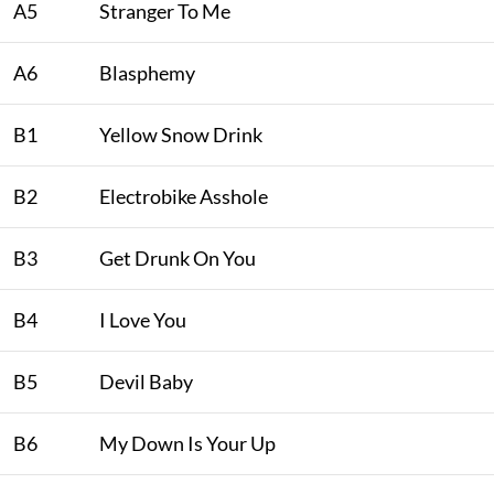
A5
Stranger To Me
A6
Blasphemy
B1
Yellow Snow Drink
B2
Electrobike Asshole
B3
Get Drunk On You
B4
I Love You
B5
Devil Baby
B6
My Down Is Your Up