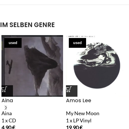
IM SELBEN GENRE
used
used
Aina
Amos Lee
Aina
My New Moon
1 x CD
1 x LP Vinyl
4,90
€
19,90
€