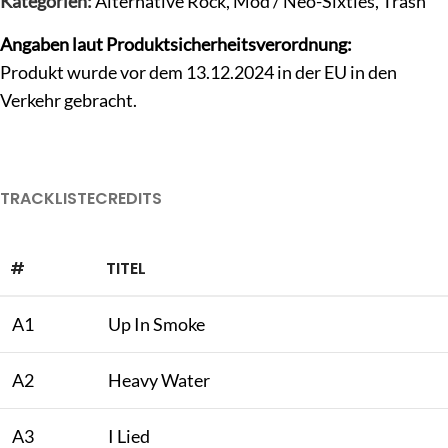
Kategorien:
Alternative Rock
,
Mod / Neo-Sixties
,
Trash
Angaben laut Produktsicherheitsverordnung:
Produkt wurde vor dem 13.12.2024 in der EU in den
Verkehr gebracht.
TRACKLISTE
CREDITS
#
TITEL
A1
Up In Smoke
A2
Heavy Water
A3
I Lied