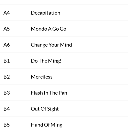
A4
Decapitation
A5
Mondo A Go Go
A6
Change Your Mind
B1
Do The Ming!
B2
Merciless
B3
Flash In The Pan
B4
Out Of Sight
B5
Hand Of Ming