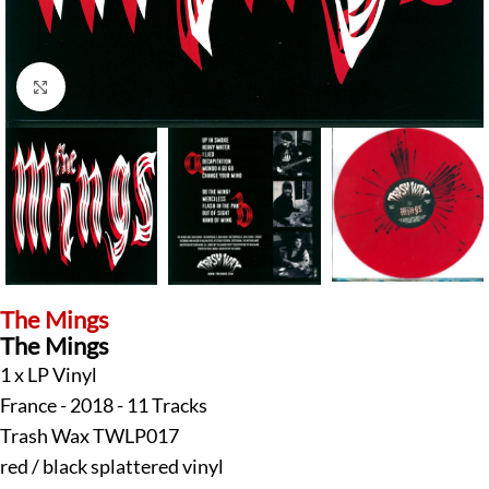
Klick zum Vergrößern
The Mings
The Mings
1 x LP Vinyl
France - 2018 - 11 Tracks
Trash Wax TWLP017
red / black splattered vinyl