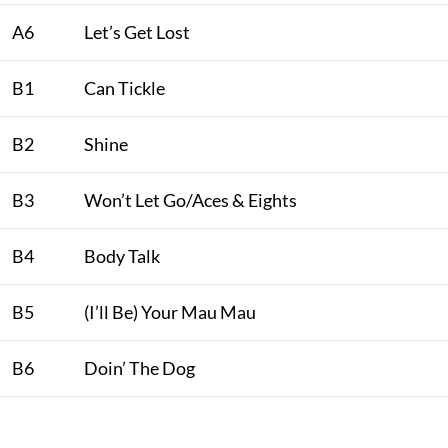
A6
Let’s Get Lost
B1
Can Tickle
B2
Shine
B3
Won’t Let Go/Aces & Eights
B4
Body Talk
B5
(I’ll Be) Your Mau Mau
B6
Doin’ The Dog