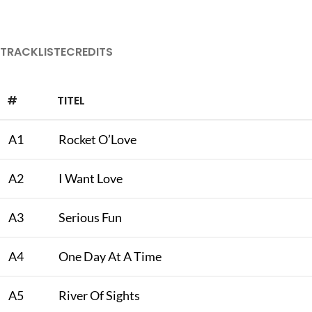
TRACKLISTE
CREDITS
#
TITEL
A1
Rocket O’Love
A2
I Want Love
A3
Serious Fun
A4
One Day At A Time
A5
River Of Sights