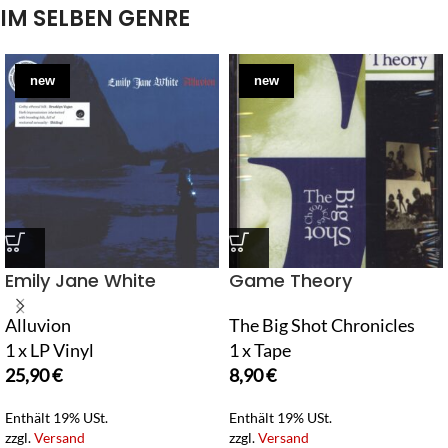
IM SELBEN GENRE
new
new
Emily Jane White
Game Theory
Alluvion
The Big Shot Chronicles
1 x LP Vinyl
1 x Tape
25,90
€
8,90
€
Enthält 19% USt.
Enthält 19% USt.
zzgl.
Versand
zzgl.
Versand